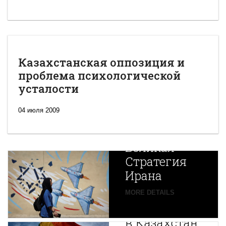
Казахстанская оппозиция и
проблема психологической
усталости
04 июля 2009
Новая
Великая
Стратегия
Ирана
Путин
MORE DETAILS
экспортирует
В
в Казахстан