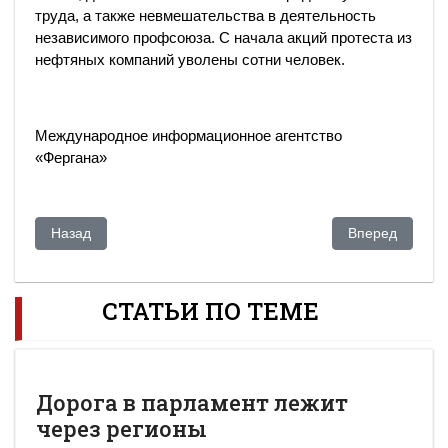
труда, а также невмешательства в деятельность
независимого профсоюза. С начала акций протеста из
нефтяных компаний уволены сотни человек.
Международное информационное агентство
«Фергана»
Предыдущий: Путин в 2012 году снова станет президентом
Следующий: Зая
Назад
Вперед
СТАТЬИ ПО ТЕМЕ
Дорога в парламент лежит
через регионы