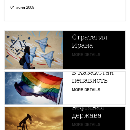
04 июля 2009
Новая
Великая
Стратегия
Ирана
Путин
MORE DETAILS
экспортирует
В
в Казахстан
Центральной
ненависть
Азии
зарождается
MORE DETAILS
новая
нефтяная
держава
MORE DETAILS