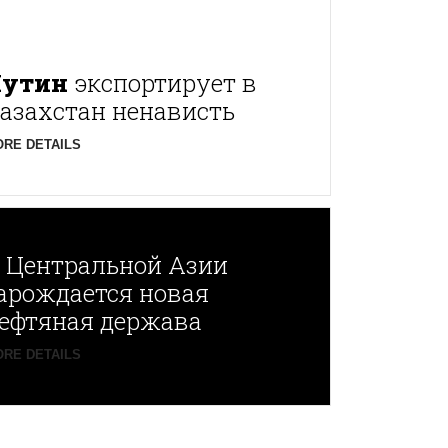
Путин
экспортирует в
азахстан ненависть
RE DETAILS
В
Центральной Азии
арождается новая
ефтяная держава
RE DETAILS