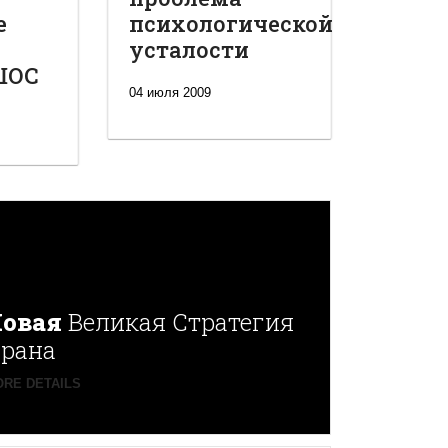
е
психологической
усталости
ШОС
04 июля 2009
овая
Великая Стратегия
рана
RE DETAILS