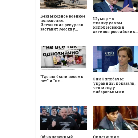
Безвыходное военное
Шумер – о
положение.
планируемом
Истощение ресурсов
использовании
заставит Москву…
активов российских…
"Где вы были восемь
Энн Эпплбаум:
лет" и "не…
украинцы показали,
что между
либеральными…
Обыкновенный
Оппозиция в