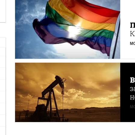
К
MO
з
н
MO