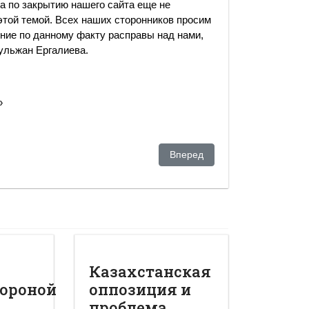
а по закрытию нашего cайта еще не
этой темой. Всех наших сторонников просим
ение по данному факту расправы над нами,
ульжан Ергалиева.
»
 канал
Следующий: Китай и американ
Вперед
Казахстанская
ороной
оппозиция и
проблема