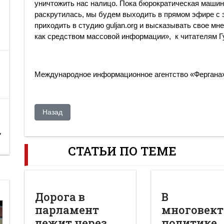
уничтожить нас налицо. Пока бюрократическая машин
раскрутилась, мы будем выходить в прямом эфире с 
приходить в студию guljan.org и высказывать свое мн
как средством массовой информации», к читателям Г
Международное информационное агентство «Фергана
Предыдущий: В Казахстане запрещен оппозиционный
Назад
,
СТАТЬИ ПО ТЕМЕ
Дорога в
В
парламент
многовект
лежит через
политике