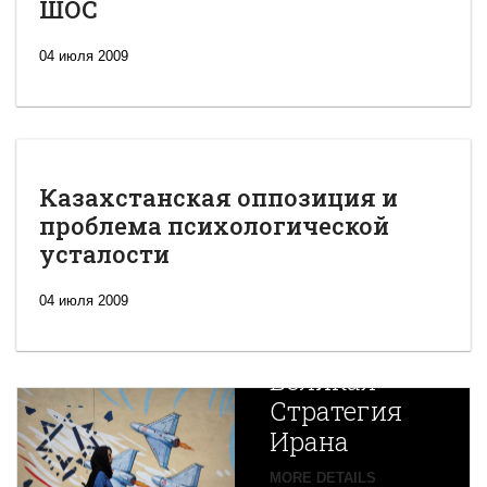
ШОС
04 июля 2009
Казахстанская оппозиция и
проблема психологической
усталости
04 июля 2009
Новая
Великая
Стратегия
Ирана
Путин
MORE DETAILS