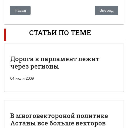
Предыдущий: Китай пытается втянуть ближневосточные ст
Следующий: На
Назад
Вперед
СТАТЬИ ПО ТЕМЕ
Дорога в парламент лежит
через регионы
04 июля 2009
В многовектороной политике
Астаны все больше векторов