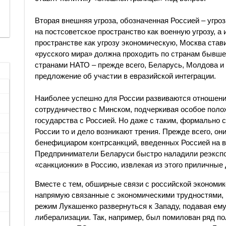
Вторая внешняя угроза, обозначенная Россией – угр
на постсоветское пространство как военную угрозу, а
пространстве как угрозу экономическую, Москва стави
«русского мира» должна проходить по странам бывше
странами НАТО – прежде всего, Беларусь, Молдова и 
предложение об участии в евразийской интеграции.
Наиболее успешно для России развиваются отношени
сотрудничество с Минском, подчеркивая особое поло
государства с Россией. Но даже с таким, формально 
России то и дело возникают трения. Прежде всего, он
бенефициаром контрсанкций, введенных Россией на в
Предприниматели Беларуси быстро наладили реэкспор
«санкционки» в Россию, извлекая из этого приличные
Вместе с тем, обширные связи с российской экономи
напрямую связанные с экономическими трудностями,
режим Лукашенко развернуться к Западу, подавая ему 
либерализации. Так, например, был помилован ряд по