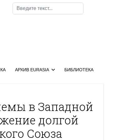
Поиск
КА
АРХИВ EURASIA
БИБЛИОТЕКА
емы в Западной
ажение долгой
кого Союза