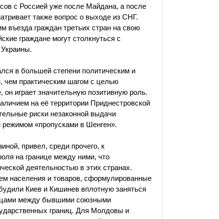
сов с Россией уже после Майдана, а после
атривает также вопрос о выходе из СНГ.
м въезда граждан третьих стран на свою
ские граждане могут столкнуться с
 Украины.
ался в большей степени политическим и
 чем практическим шагом с целью
, он играет значительную позитивную роль.
наличием на её территории Приднестровской
ительные риски незаконной выдачи
м режимом «пропусками в Шенген».
ной, привел, среди прочего, к
оля на границе между ними, что
ческой деятельностью в этих странах.
ием населения и товаров, сформулированные
обудили Киев и Кишинев вплотную заняться
ницами между бывшими союзными
сударственных границ. Для Молдовы и