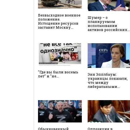
Безвыходное военное
Шумер – о
положение.
планируемом
Истощение ресурсов
использовании
заставит Москву…
активов российских…
"Где вы были восемь
Энн Эпплбаум:
лет" и "не…
украинцы показали,
что между
либеральными…
Обыкновенный
Оппозиция в