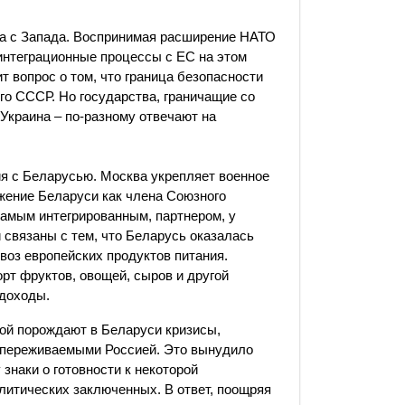
оза с Запада. Воспринимая расширение НАТО
 интеграционные процессы с ЕС на этом
т вопрос о том, что граница безопасности
го СССР. Но государства, граничащие со
Украина – по-разному отвечают на
я с Беларусью. Москва укрепляет военное
жение Беларуси как члена Союзного
самым интегрированным, партнером, у
и связаны с тем, что Беларусь оказалась
воз европейских продуктов питания.
т фруктов, овощей, сыров и другой
 доходы.
кой порождают в Беларуси кризисы,
 переживаемыми Россией. Это вынудило
знаки о готовности к некоторой
литических заключенных. В ответ, поощряя