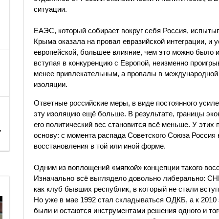
ситуации.
ЕАЭС, который собирает вокруг себя Россия, испыты
Крыма оказала на провал евразийской интеграции, и 
европейской, большее влияние, чем это можно было и
вступая в конкуренцию с Европой, неизменно проигры
менее привлекательным, а провалы в международной 
изоляции.
Ответные российские меры, в виде постоянного усиле
эту изоляцию ещё больше. В результате, границы эк
его политический вес становится всё меньше. У этих
,
основу: с момента распада Советского Союза Россия н
восстановления в той или иной форме.
Одним из воплощений «мягкой» концепции такого вос
Изначально всё выглядело довольно либерально: СНГ
как клуб бывших республик, в который не стали всту
Но уже в мае 1992 стал складываться ОДКБ, а к 2010
были и остаются инструментами решения одного и тог