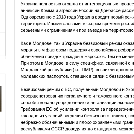
Украина полностью отошла от интеграционных процес
аннексии Крыма и агрессии России на Донбассе рассм
Одновременно с 2018 года Украина вводит новый режи
территорию. Иными словами, в скором времени россий
серьезными ограничениями при въезде на территорию
Как в Молдове, так и Украине безвизовый режим оказ
моральным фактором поддержки европейских реформ,
облегчения поездок граждан в Евросоюз. Тем не менее
При этом в Молдове, в силу специфики, связанной с 
Молдавской республики (т.н. ПМР), возникли дополн
молдавских паспортов, ставших в связи с безвизовы
Безвизовый режим с ЕС, полученный Молдовой и Украи
совершенствованию пограничного и таможенного контр
способствовало упорядочению и легализации экономи
Требования ЕС об усилении контроля за передвижен
как одно из условий введения безвизового режима, п
небрежно обозначенными и плохо охраняемыми гра
республиками СССР, доводя их до стандартов межго