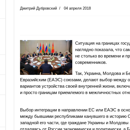
Дмитрий Дубровский
04 апреля 2018
Ситуация на границах гос
наглядно показала, что са
не столько во времени и п
современников.
Так, Украина, Молдова и 
Евразийским (ЕАЭС) союзами, делают выбор между 
вариантов устройства своей внутренней жизни, включ
и просто границам приемлемого в межличностных отн
Выбор интеграции в направлении ЕС или ЕАЭС в осно
между бывшими республиками канувшего в историю С
западной его части, где граждане Украины и Молдовы
отдаляясь от России экономически и политически, а 