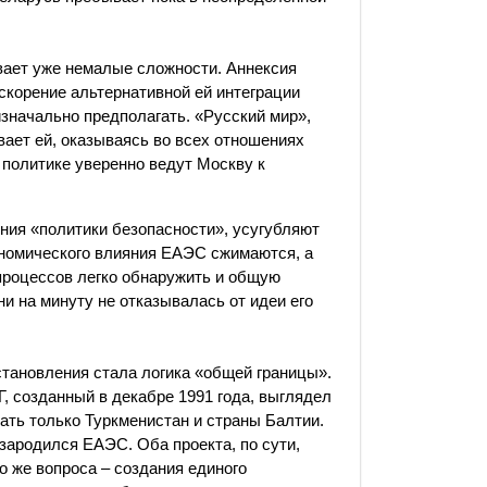
вает уже немалые сложности. Аннексия
ускорение альтернативной ей интеграции
значально предполагать. «Русский мир»,
вает ей, оказываясь во всех отношениях
политике уверенно ведут Москву к
ния «политики безопасности», усугубляют
ономического влияния ЕАЭС сжимаются, а
 процессов легко обнаружить и общую
и на минуту не отказывалась от идеи его
становления стала логика «общей границы».
, созданный в декабре 1991 года, выглядел
пать только Туркменистан и страны Балтии.
 зародился ЕАЭС. Оба проекта, по сути,
о же вопроса – создания единого