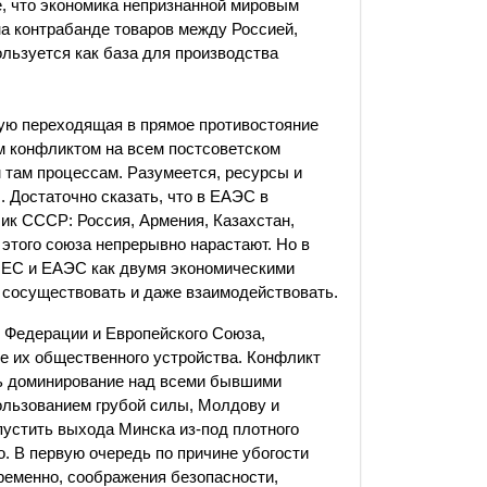
е, что экономика непризнанной мировым
а контрабанде товаров между Россией,
льзуется как база для производства
ую переходящая в прямое противостояние
м конфликтом на всем постсоветском
там процессам. Разумеется, ресурсы и
 Достаточно сказать, что в ЕАЭС в
ик СССР: Россия, Армения, Казахстан,
 этого союза непрерывно нарастают. Но в
у ЕС и ЕАЭС как двумя экономическими
о сосуществовать и даже взаимодействовать.
 Федерации и Европейского Союза,
е их общественного устройства. Конфликт
ь доминирование над всеми бывшими
ользованием грубой силы, Молдову и
опустить выхода Минска из-под плотного
о. В первую очередь по причине убогости
ременно, соображения безопасности,