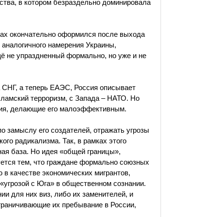
нства, в котором безраздельно доминировала
зах окончательно оформился после выхода
и аналогичного намерения Украины,
ё не упраздненный формально, но уже и не
 СНГ, а теперь ЕАЭС, Россия описывает
сламский терроризм, с Запада – НАТО. Но
чия, делающие его малоэффективным.
о замыслу его создателей, отражать угрозы
ого радикализма. Так, в рамках этого
ая база. Но идея «общей границы»,
ется тем, что граждане формально союзных
 в качестве экономических мигрантов,
 «угрозой с Юга» в общественном сознании.
ии для них виз, либо их заменителей, и
граничивающие их пребывание в России,