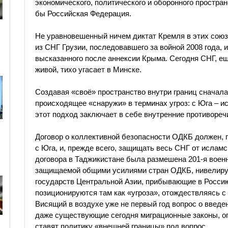
экономического, политического и оборонного простра
бы Российская Федерация.
Не уравновешенный ничем диктат Кремля в этих сою
из СНГ Грузии, последовавшего за войной 2008 года, 
высказанного после аннексии Крыма. Сегодня СНГ, ещ
живой, тихо угасает в Минске.
Создавая «своё» пространство внутри границ сначала
происходящее «снаружи» в терминах угроз: с Юга – и
этот подход заключает в себе внутренние противоре
Договор о коллективной безопасности ОДКБ должен, п
с Юга, и, прежде всего, защищать весь СНГ от исламск
договора в Таджикистане была размешена 201-я военн
защищаемой общими усилиями стран ОДКБ, нивелиру
государств Центральной Азии, прибывающие в Россию
позиционируются там как «угроза», отождествляясь с
Висящий в воздухе уже не первый год вопрос о введен
даже существующие сегодня миграционные законы, о
ставят политику «внешней границы» под вопрос.