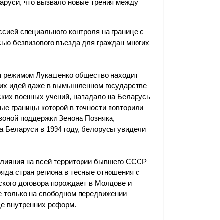
аруси, что вызвало новые трения между
оссией специального контроля на границе с
ью безвизового въезда для граждан многих
м режимом Лукашенко общество находит
ких идей даже в вымышленном государстве
ских военных учений, нападало на Беларусь
ые границы которой в точности повторили
 зоной поддержки Зенона Позняка,
а Беларуси в 1994 году, белорусы увидели
влияния на всей территории бывшего СССР
ряда стран региона в тесные отношения с
ского договора порождает в Молдове и
е только на свободном передвижении
оде внутренних реформ.