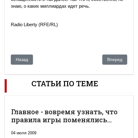
знаю, о каких миллиардах идет речь.
Radio Liberty (RFE/RL)
Предыдущий: Назарбаев готовится к парламентским выбор
Следующий: Же
Назад
Вперед
СТАТЬИ ПО ТЕМЕ
Главное - вовремя узнать, что
правила игры поменялись...
04 июля 2009