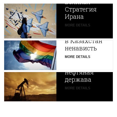
Великая
Стратегия
Ирана
Путин
MORE DETAILS
экспортирует
В
в Казахстан
Центральной
ненависть
Азии
зарождается
MORE DETAILS
новая
нефтяная
держава
MORE DETAILS