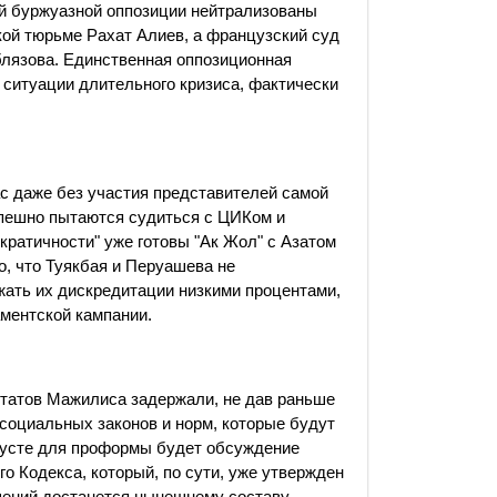
й буржуазной оппозиции нейтрализованы
кой тюрьме Рахат Алиев, а французский суд
блязова. Единственная оппозиционная
 ситуации длительного кризиса, фактически
 даже без участия представителей самой
пешно пытаются судиться с ЦИКом и
ратичности" уже готовы "Ак Жол" с Азатом
, что Туякбая и Перуашева не
жать их дискредитации низкими процентами,
аментской кампании.
епутатов Мажилиса задержали, не дав раньше
тисоциальных законов и норм, которые будут
вгусте для проформы будет обсуждение
о Кодекса, который, по сути, уже утвержден
шений достанется нынешнему составу