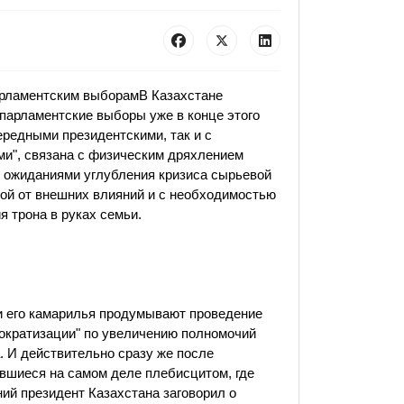
арламентским выборамВ Казахстане
парламентские выборы уже в конце этого
ередными президентскими, так и с
и", связана с физическим дряхлением
 ожиданиями углубления кризиса сырьевой
кой от внешних влияний и с необходимостью
 трона в руках семьи.
 и его камарилья продумывают проведение
ократизации" по увеличению полномочий
. И действительно сразу же после
вшиеся на самом деле плебисцитом, где
ий президент Казахстана заговорил о