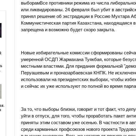
выборамВсе противники режима из числа либерально
или ликвидированы. 24 февраля был убит в австрийс
принял решение об экстрадиции в Россию Мухтара А
Коммунистическая партия Казахстана, находящаяся в
запрещена и возможно будет скоро закрыта.
й
Новые избирательные комиссии сформированы сейчас
й
умеренной ОСДП Жармахана Туякбая, которые безус
ь
местными властями. Для придания формальной "демок
…
Перуашевым и проназарбаевская КНПК. Не исключено
использовали на президентских выборах, чтобы избе
и сейчас их уже используют по полной во время парл
ия.
За то, что выборы близки, говорит и тот факт, что д
в
уйти в отпуск, для того, чтобы проработать пакет ан
приняты этим составом уже осенью. В частности в а
среди карманных профсоюзов нового проекта Трудовог
в высших эшелонах. Весь же негатив от принятых ре