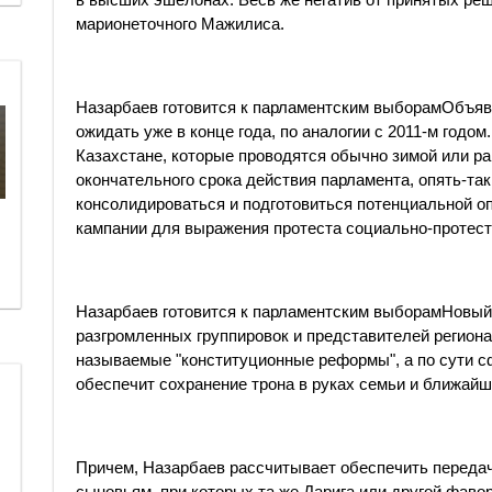
марионеточного Мажилиса.
Назарбаев готовится к парламентским выборамОбъяв
ожидать уже в конце года, по аналогии с 2011-м годом
Казахстане, которые проводятся обычно зимой или ра
окончательного срока действия парламента, опять-так
консолидироваться и подготовиться потенциальной о
кампании для выражения протеста социально-протест
Назарбаев готовится к парламентским выборамНовый
разгромленных группировок и представителей региона
называемые "конституционные реформы", а по сути с
обеспечит сохранение трона в руках семьи и ближайш
Причем, Назарбаев рассчитывает обеспечить передач
сыновьям, при которых та же Дарига или другой фаво