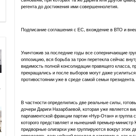
регента до достижения ими совершеннолетия.
Подписание соглашения с ЕС, вхождение в ВТО и вн
Уничтожив за последние годы все соперничающие гр
оппозицию, вся борьба за трон перетекла сейчас внут
видимость полной консолидации правящего класса, п
прекращались и после выборов могут даже усилиться.
противостоянии уже в среде самой семьи президента.
ь
В частности определились две реальные силы, готовы
дочери Дариги Назарбаевой, которая уже является в
парламентской фракции партии «Нур-Отан» и группа 
которого представляет и нынешний премьер-министр
придворные олигархи уже группируются вокруг этих д
определять дальнейший расклад в камарилье, как и с