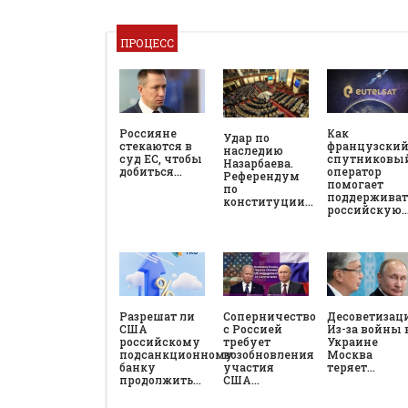
ПРОЦЕСС
Россияне
Как
Удар по
стекаются в
французски
наследию
суд ЕС, чтобы
спутниковы
Назарбаева.
добиться…
оператор
Референдум
помогает
по
поддерживат
конституции…
российскую
Разрешат ли
Соперничество
Десоветизац
США
с Россией
Из-за войны 
российскому
требует
Украине
подсанкционному
возобновления
Москва
банку
участия
теряет…
продолжить…
США…