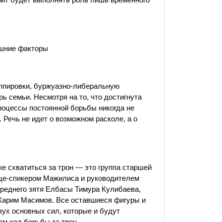
ешние факторы
уппировки, буржуазно-либеральную
рь семьи. Несмотря на то, что достигнута
роцессы постоянной борьбы никогда не
 Речь не идет о возможном расколе, а о
е схватиться за трон — это группа старшей
ице-спикером Мажилиса и руководителем
среднего зятя Елбасы Тимура Кулибаева,
 Карим Масимов. Все оставшиеся фигуры и
вух основных сил, которые и будут
ам ход борьбы за трон.