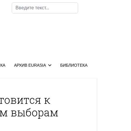
Поиск
КА
АРХИВ EURASIA
БИБЛИОТЕКА
товится к
м выборам