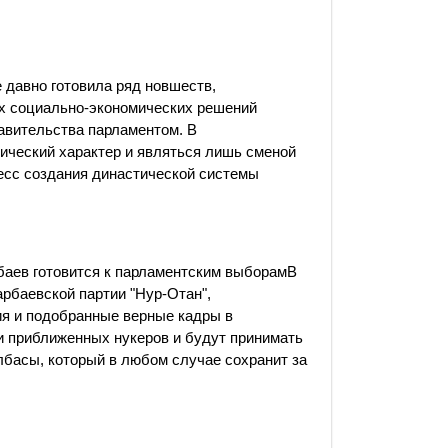
е давно готовила ряд новшеств,
х социально-экономических решений
авительства парламентом. В
тический характер и являться лишь сменой
есс создания династической системы
баев готовится к парламентским выборамВ
рбаевской партии "Нур-Отан",
ия и подобранные верные кадры в
и приближенных нукеров и будут принимать
лбасы, который в любом случае сохранит за