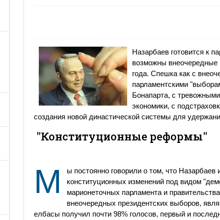
Назарбаев готовится к п
возможны внеочередные 
года. Спешка как с внеоч
парламентскими "выборам
Бонапарта, с тревожными
экономики, с подстрахов
создания новой династической системы для удержания
"Конституционные реформы"
М
ы постоянно говорили о том, что Назарбаев
конституционных изменений под видом "дем
марионеточных парламента и правительства
внеочередных президентских выборов, явля
елбасы получил почти 98% голосов, первый и последн