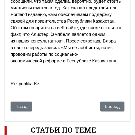
сообщили, что такая сделка, вероятно, будет стоить
миллионы фунтов в год. Как сказал представитель
Portlend изданию, «мы обеспечиваем поддержку
связей для правительства Республики Казахстан.
Об этом говорится на веб-сайте, где также есть и тот
факт, что Алистер Кэмпбелл является одним
из наших консультантов». Пресс-секретарь Блэра
в свою очередь заявил: «Мы не лоббисты, но мы
проводим работы по социально-
экономической реформе в Республике Казахстан».
Respublika-Kz
Предыдущий: Потому что клиника от «совка»
Следующий: Во
Назад
Вперед
СТАТЬИ ПО ТЕМЕ