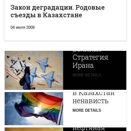
Закон деградации. Родовые
съезды в Казахстане
04 июля 2009
Новая
Великая
Стратегия
Ирана
Путин
MORE DETAILS
экспортирует
В
в Казахстан
Центральной
ненависть
Азии
зарождается
MORE DETAILS
новая
нефтяная