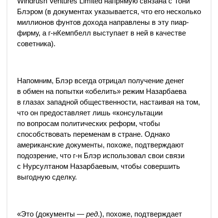
Windrush Ventures Limited напрямую связана с Тони
Блэром
(в
документах указывается, что его несколько
миллионов фунтов дохода направлены в эту пиар-
фирму, а г-нКемпбелл выступает в ней в качестве
советника).
Напомним, Блэр всегда отрицал получение денег
в обмен на попытки «обелить» режим Назарбаева
в глазах западной общественности, настаивая на том,
что он предоставляет лишь «консультации
по вопросам политических реформ, чтобы
способствовать переменам в стране. Однако
американские документы, похоже, подтверждают
подозрение, что г-н Блэр использовал свои связи
с Нурсултаном Назарбаевым, чтобы совершить
выгодную сделку.
«Это
(документы
—
ред
.), похоже, подтверждает