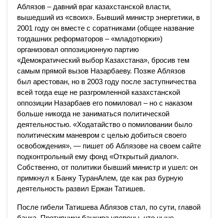
Аблязов – давний враг казахстанской власти,
вышедший из «своих». Бывший министр энергетики, в
2001 году он вместе с соратниками (общее название
тогдашних реформаторов – «младотюрки»)
организовал оппозиционную партию
«Демократический выбор Казахстана», бросив тем
самым прямой вызов Назарбаеву. Позже Аблязов
был арестован, но в 2003 году после заступничества
всей тогда еще не разгромленной казахстанской
оппозиции Назарбаев его помиловал – но с наказом
больше никогда не заниматься политической
деятельностью. «Ходатайство о помиловании было
политическим маневром с целью добиться своего
освобождения», — пишет об Аблязове на своем сайте
подконтрольный ему фонд «Открытый диалог».
Собственно, от политики бывший министр и ушел: он
примкнул к Банку ТуранАлем, где как раз бурную
деятельность развил Ержан Татишев.
После гибели Татишева Аблязов стал, по сути, главой
банка. Противники банкира уверены, что ныне