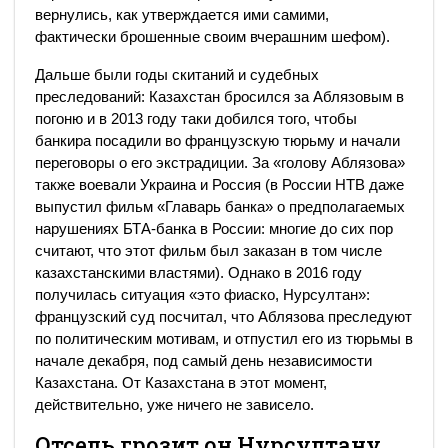
вернулись, как утверждается ими самими,
фактически брошенные своим вчерашним шефом).
Дальше были годы скитаний и судебных
преследований: Казахстан бросился за Аблязовым в
погоню и в 2013 году таки добился того, чтобы
банкира посадили во французскую тюрьму и начали
переговоры о его экстрадиции. За «голову Аблязова»
также воевали Украина и Россия (в России НТВ даже
выпустил фильм «Главарь банка» о предполагаемых
нарушениях БТА-банка в России: многие до сих пор
считают, что этот фильм был заказан в том числе
казахстанскими властями). Однако в 2016 году
получилась ситуация «это фиаско, Нурсултан»:
французский суд посчитал, что Аблязова преследуют
по политическим мотивам, и отпустил его из тюрьмы в
начале декабря, под самый день независимости
Казахстана. От Казахстана в этот момент,
действительно, уже ничего не зависело.
Отсель грозит он Нурсултану