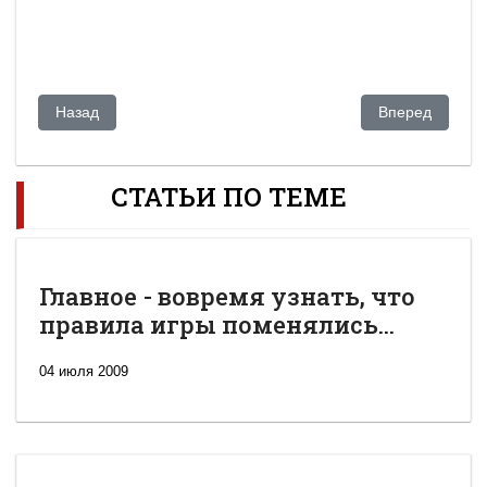
Предыдущий: Qazaqstan. Латиница и тюркоязычный альянс
Следующий: На
Назад
Вперед
СТАТЬИ ПО ТЕМЕ
Главное - вовремя узнать, что
правила игры поменялись...
04 июля 2009