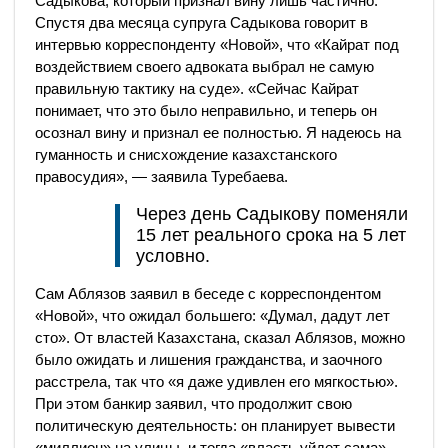
Садыкова, который признал вину лишь частично.
Спустя два месяца супруга Садыкова говорит в
интервью корреспонденту «Новой», что «Кайрат под
воздействием своего адвоката выбрал не самую
правильную тактику на суде». «Сейчас Кайрат
понимает, что это было неправильно, и теперь он
осознал вину и признал ее полностью. Я надеюсь на
гуманность и снисхождение казахстанского
правосудия», — заявила Туребаева.
Через день Садыкову поменяли
15 лет реального срока на 5 лет
условно.
Сам Аблязов заявил в беседе с корреспондентом
«Новой», что ожидал большего: «Думал, дадут лет
сто». От властей Казахстана, сказал Аблязов, можно
было ожидать и лишения гражданства, и заочного
расстрела, так что «я даже удивлен его мягкостью».
При этом банкир заявил, что продолжит свою
политическую деятельность: он планирует вывести
«миллион» на улицы, и тогда «власть уйдет сама».