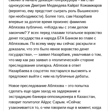
однокурсник Дмитрия Медведева Кайрат Кожамжаров
(вероятно, ему предстоит сыграть роль Вышинского
при необходимости). Более того, сам Назарбаев
впервые за долгое время произнес фамилию
Аблязова публично. ««Когда мы с этим делом
закончим? У всех перед глазами тотальное воровство
денег государства и народа БТА Банком во главе с
Аблязовым. По всему миру мы сейчас раскрыли и
доказали, что это было явное воровство денег
государства», — заявил Назарбаев, умалчивая о том,
что мир как раз заявил о «политической» стороне
преследования олигарха. Аблязов в ответ
Назарбаева в соцсетях постарался высмеять и
предложил выйти с ним на публичные дебаты.
Новое преследование Аблязова – это попытка
сделать еще один заход на задержание и
экстрадицию банкира-оппозиционера в Казахстан,
говорит политолог Айдос Сарым. «Сейчас
узаконивается то, о чем говорили еще в момент, когда