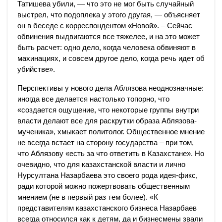
Татишева убили, — что это не мог быть случайный
выстрел, что подоплека у этого другая, — объясняет
он в беседе с корреспондентом «Новой». – Сейчас
обвинения выдвигаются все тяжелее, и на это может
быть расчет: одно дело, когда человека обвиняют в
махинациях, и совсем другое дело, когда речь идет об
убийстве».
Перспективы у нового дела Аблязова неоднозначные:
иногда все делается настолько топорно, что
«создается ощущение, что некоторые группы внутри
власти делают все для раскрутки образа Аблязова-
мученика», хмыкает политолог. Общественное мнение
не всегда встает на сторону государства – при том,
что Аблязову «есть за что ответить в Казахстане». Но
очевидно, что для казахстанской власти и лично
Нурсултана Назарбаева это своего рода идея-фикс,
ради которой можно пожертвовать общественным
мнением (не в первый раз тем более). «К
представителям казахстанского бизнеса Назарбаев
всегда относился как к детям, да и бизнесмены звали