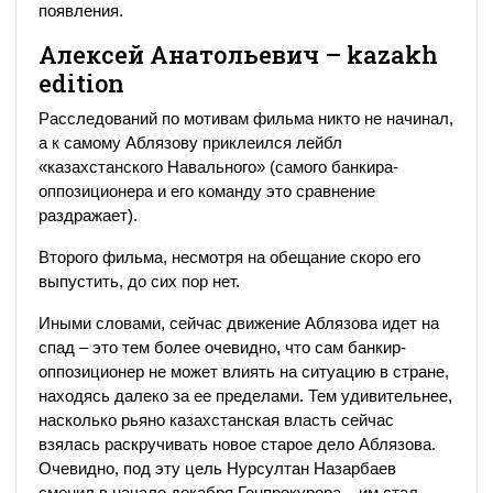
появления.
Алексей Анатольевич – kazakh
edition
Расследований по мотивам фильма никто не начинал,
а к самому Аблязову приклеился лейбл
«казахстанского Навального» (самого банкира-
оппозиционера и его команду это сравнение
раздражает).
Второго фильма, несмотря на обещание скоро его
выпустить, до сих пор нет.
Иными словами, сейчас движение Аблязова идет на
спад – это тем более очевидно, что сам банкир-
оппозиционер не может влиять на ситуацию в стране,
находясь далеко за ее пределами. Тем удивительнее,
насколько рьяно казахстанская власть сейчас
взялась раскручивать новое старое дело Аблязова.
Очевидно, под эту цель Нурсултан Назарбаев
сменил в начале декабря Генпрокурора – им стал