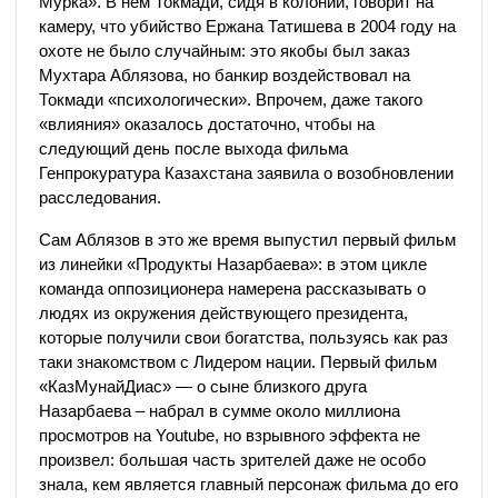
Мурка». В нем Токмади, сидя в колонии, говорит на
камеру, что убийство Ержана Татишева в 2004 году на
охоте не было случайным: это якобы был заказ
Мухтара Аблязова, но банкир воздействовал на
Токмади «психологически». Впрочем, даже такого
«влияния» оказалось достаточно, чтобы на
следующий день после выхода фильма
Генпрокуратура Казахстана заявила о возобновлении
расследования.
Сам Аблязов в это же время выпустил первый фильм
из линейки «Продукты Назарбаева»: в этом цикле
команда оппозиционера намерена рассказывать о
людях из окружения действующего президента,
которые получили свои богатства, пользуясь как раз
таки знакомством с Лидером нации. Первый фильм
«КазМунайДиас» — о сыне близкого друга
Назарбаева – набрал в сумме около миллиона
просмотров на Youtube, но взрывного эффекта не
произвел: большая часть зрителей даже не особо
знала, кем является главный персонаж фильма до его