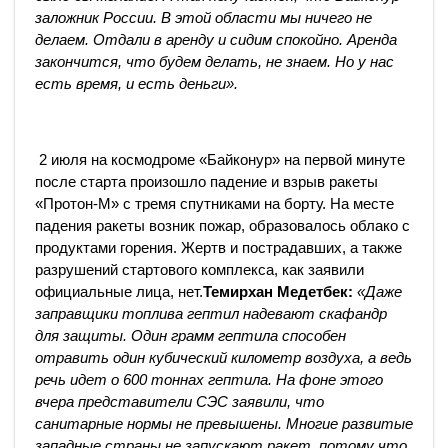
заложник России. В этой области мы ничего не
делаем. Отдали в аренду и сидим спокойно. Аренда
закончится, что будем делать, не знаем. Но у нас
есть время, и есть деньги».
2 июля на космодроме «Байконур» на первой минуте
после старта произошло падение и взрыв ракеты
«Протон-М» с тремя спутниками на борту. На месте
падения ракеты возник пожар, образовалось облако с
продуктами горения. Жертв и пострадавших, а также
разрушений стартового комплекса, как заявили
официальные лица, нет.
Темирхан Медетбек:
«Даже
заправщики топлива гептил надевают скафандр
для защиты. Один грамм гептила способен
отравить один кубический километр воздуха, а ведь
речь идет о 600 тоннах гептила. На фоне этого
вчера представители СЭС заявили, что
санитарные нормы не превышены. Многие развитые
западные страны не запускают ракет, потому что