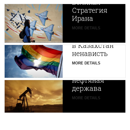
Великая
Стратегия
Ирана
Путин
MORE DETAILS
экспортирует
В
в Казахстан
Центральной
ненависть
Азии
зарождается
MORE DETAILS
новая
нефтяная
держава
MORE DETAILS