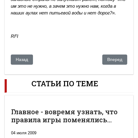
им это не нужно, а зачем это нужно нам, когда в
наших аулах нет питьевой воды и нет дорог?».
RFI
Предыдущий: В Казахстане предложили изучать назарбаев
Следующий: От
Назад
Вперед
СТАТЬИ ПО ТЕМЕ
Главное - вовремя узнать, что
правила игры поменялись...
04 июля 2009