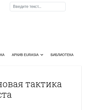
Поиск
КА
АРХИВ EURASIA
БИБЛИОТЕКА
новая тактика
ста