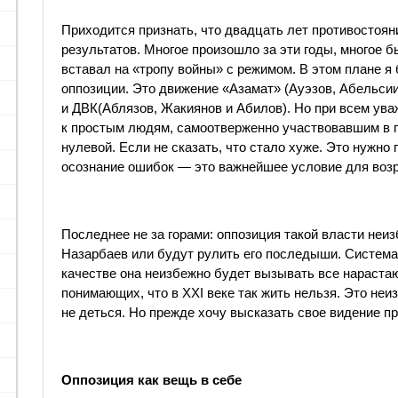
Приходится признать, что двадцать лет противостоя
результатов. Многое произошло за эти годы, многое бы
вставал на «тропу войны» с режимом. В этом плане я
оппозиции. Это движение «Азамат»
(Ауэзов
, Абельси
и ДВК
(Аблязов
, Жакиянов и Абилов). Но при всем ува
к простым людям, самоотверженно участвовавшим в п
нулевой. Если не сказать, что стало хуже. Это нужно 
осознание ошибок — это важнейшее условие для воз
Последнее не за горами: оппозиция такой власти неиз
Назарбаев или будут рулить его последыши. Система с
качестве она неизбежно будет вызывать все нараста
понимающих, что в XXI веке так жить нельзя. Это неи
не деться. Но прежде хочу высказать свое видение п
Оппозиция как вещь в себе