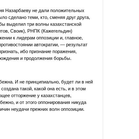
ния Назарбаеву не дали положительных
ло сделано теми, кто, сменяя друг друга,
 бы выделил три волны казахстанской
итов, Своик), РНПК
(Кажегельдин
)
жении к лидерам оппозиции и, главное,
ротивостоянии автократии, — результат
признать, ибо признание поражения,
рождения и продолжения борьбы.
бежна. И не принципиально, будет ли в ней
оздана такой, какой она есть, и в этом
ющее отторжение у казахстанцев,
збежно, и от этого оппонирования никуда
ричин неудачи прежних волн оппозиции.