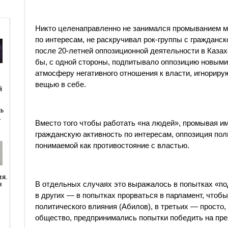
Никто целенаправленно не занимался промыванием м
по интересам, не раскручивал рок-группы с гражданск
после 20-летней оппозиционной деятельности в Казах
бы, с одной стороны, подпитывало оппозицию новыми
атмосферу негативного отношения к власти, игнорир
й
вещью в себе.
й
ь
…
Вместо того чтобы работать «на людей», промывая и
гражданскую активность по интересам, оппозиция по
понимаемой как противостояние с властью.
ия.
в
В отдельных случаях это выражалось в попытках «по
в других — в попытках прорваться в парламент, чтобы
политического влияния
(Абилов
), в третьих — просто
общество, предпринимались попытки победить на пр