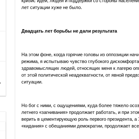
кризис идей, людей и поддержки со стороны населени
лет ситуации хуже не было.
Двадцать лет борьбы не дали результата
На этом фоне, когда горячие головы из оппозиции на
режима, я испытываю чувство глубокого дискомфорта
здравомыслящих людей, относящих меня к лагерю опп
от этой политической неадекватности, от явной предв
,
ситуации.
Но бог с ними, с ощущениями, куда более тяжело осо
летнего «загнивания» продолжает работать, и при эт
верить в цементирующую роль первого президента, а 
«кидания» с обещаниями демократии, продолжает все 