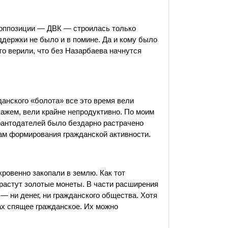
 оппозиции — ДВК — строилась только
ддержки не было и в помине. Да и кому было
то верили, что без Назарбаева начнутся
данского «болота» все это время вели
ажем, вели крайне непродуктивно. По моим
рантодателей было бездарно растрачено
сам формирования гражданской активности.
ровенно закопали в землю. Как тот
 растут золотые монеты. В части расширения
— ни денег, ни гражданского общества. Хотя
х спящее гражданское. Их можно