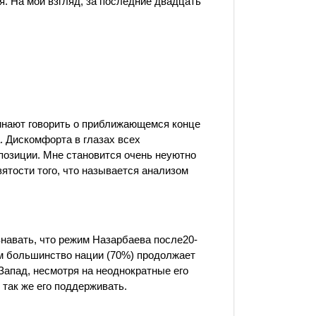
я. На мой взгляд, за последние двадцать
чинают говорить о приближающемся конце
. Дискомфорта в глазах всех
озиции. Мне становится очень неуютно
зятости того, что называется анализом
знавать, что режим Назарбаева после20-
ом большинство нации
(70
%) продолжает
Запад, несмотря на неоднократные его
так же его поддерживать.