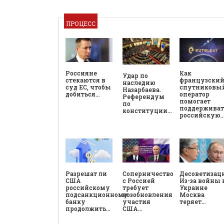
ПРОЦЕСС
Россияне
Как
Удар по
стекаются в
французски
наследию
суд ЕС, чтобы
спутниковы
Назарбаева.
добиться…
оператор
Референдум
помогает
по
поддерживат
конституции…
российскую
Разрешат ли
Соперничество
Десоветизац
США
с Россией
Из-за войны 
российскому
требует
Украине
подсанкционному
возобновления
Москва
банку
участия
теряет…
продолжить…
США…