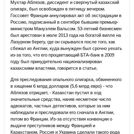
Мухтар Аблязов, диссидент и свергнутый казахский
олигарх, был освобожден в пятницу вечером.
Госсовет Франции аннулировал акт об экстрадиции в
Россию, подписанный в сентябре бывшим премьер-
министром Мануэлем Вальсом. 53-летний бизнесмен
был арестован в июле 2013 года на богатой вилле на
Лазурном берегу, где он скрывался после того, как
сбежал из Англии, куда вынужден был срочно уехать
из-за того, что его процветающий БТА-банк в 2009
году был принудительно национализирован
казахскими властями, говорится в статье.
Для преследования опального олигарха, обвиненного
в хищении 6 млрд долларов (5,6 млрд евро) - что
Аблязов отрицает, - Казахстан пустил в ход
значительные средства, наняв несметное число
адвокатов, частных детективов, которые за ним
наблюдали и преследовали его сначала в Англии,
потом во Франции. Из-за отсутствия конвенции о
выдаче преступников между Францией и
Казахстаном, Россия и Украина сделали такого рода