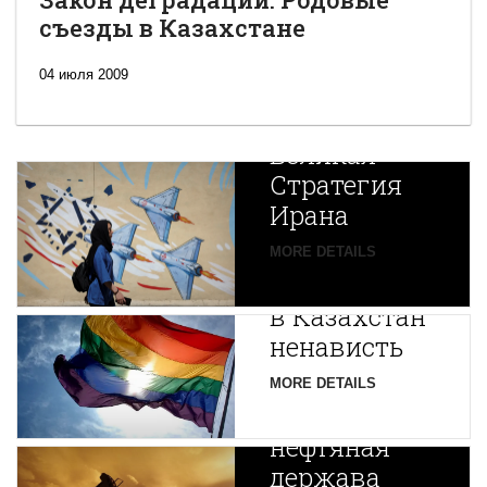
съезды в Казахстане
04 июля 2009
Новая
Великая
Стратегия
Ирана
Путин
MORE DETAILS
экспортирует
В
в Казахстан
Центральной
ненависть
Азии
зарождается
MORE DETAILS
новая
нефтяная
держава