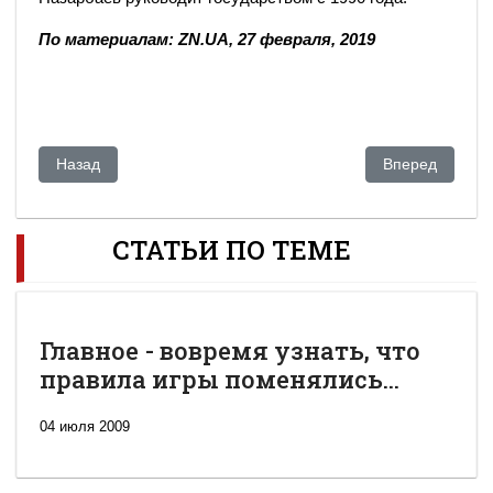
По материалам: ZN.UA, 27 февраля, 2019
Предыдущий: "Кто имеет меня, того имею я"
Следующий: Съ
Назад
Вперед
СТАТЬИ ПО ТЕМЕ
Главное - вовремя узнать, что
правила игры поменялись...
04 июля 2009