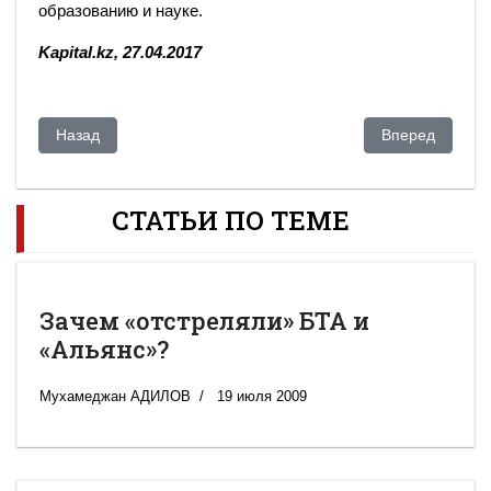
образованию и науке.
Kapital.kz, 27.04.2017
Предыдущий: "США действуют наперекор ОПЕК". Почему н
Следующий: Ка
Назад
Вперед
СТАТЬИ ПО ТЕМЕ
Зачем «отстреляли» БТА и
«Альянс»?
Мухамеджан АДИЛОВ
19 июля 2009