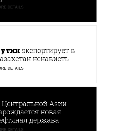
RE DETAILS
Путин
экспортирует в
азахстан ненависть
RE DETAILS
В
Центральной Азии
арождается новая
ефтяная держава
RE DETAILS