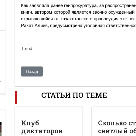
Как заявляла ранее генпрокуратура, за распростране
книги, автором которой является заочно осужденный
скрывающийся от казахстанского правосудия экс-пос
Рахат Алиев, предусмотрена уголовная ответственнос
Trend
Предыдущий: Арестованы первые пять книг «Крестный 
Назад
,
СТАТЬИ ПО ТЕМЕ
Клуб
Сколько с
диктаторов
светлый о