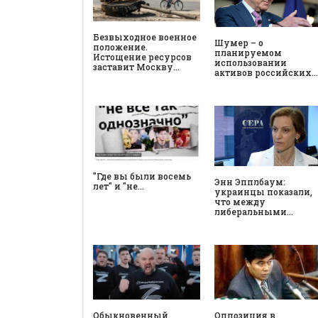
Безвыходное военное
Шумер – о
положение.
планируемом
Истощение ресурсов
использовании
заставит Москву…
активов российских…
"Где вы были восемь
Энн Эпплбаум:
лет" и "не…
украинцы показали,
что между
либеральными…
Обыкновенный
Оппозиция в