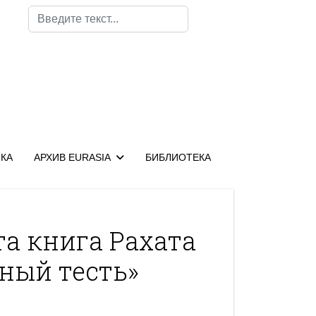
Поиск
КА
АРХИВ EURASIA
БИБЛИОТЕКА
та книга Рахата
ный тесть»