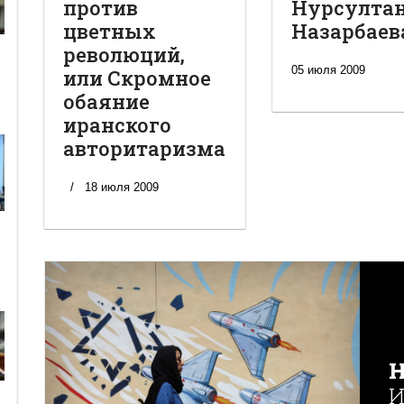
против
Нурсулта
цветных
Назарбаев
революций,
05 июля 2009
или Скромное
обаяние
иранского
авторитаризма
18 июля 2009
Н
И