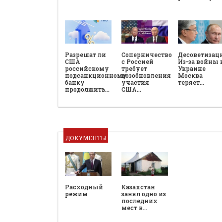
Разрешат ли
Соперничество
Десоветизац
США
с Россией
Из-за войны 
российскому
требует
Украине
подсанкционному
возобновления
Москва
банку
участия
теряет…
продолжить…
США…
ДОКУМЕНТЫ
Расходный
Казахстан
режим
занял одно из
последних
мест в…