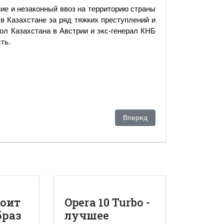
ние и незаконный ввоз на территорию страны
 в Казахстане за ряд тяжких преступлений и
ол Казахстана в Австрии и экс-генерал КНБ
ть.
тесть». Алиев ее написал для суда над Назарбаевым.
Следующий: Клуб диктаторов 
Вперед
тоит
Opera 10 Turbo -
браз
лучшее