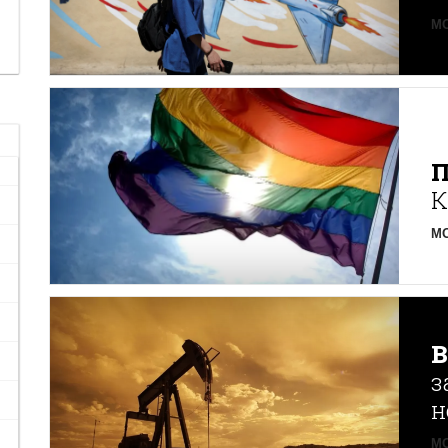
MO
К
MO
з
н
MO