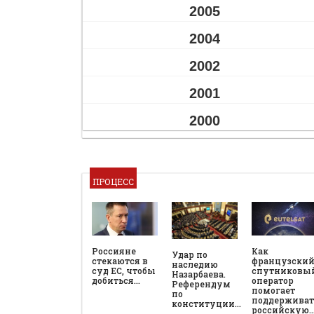
2005
2004
2002
2001
2000
ПРОЦЕСС
Россияне
Как
Удар по
стекаются в
французски
наследию
суд ЕС, чтобы
спутниковы
Назарбаева.
добиться…
оператор
Референдум
помогает
по
поддерживат
конституции…
российскую