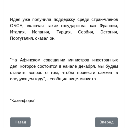
Идея уже получила поддержку среди стран-членов
ОБСЕ, включая такие государства, как Франция,
Италия, Испания, Турция, Сербия, Эстония,
Португалия, сказал он.
"На Афинском совещании министров иностранных
дел, которое состоится в начале декабря, мы будем
ставить вопрос о том, чтобы провести саммит в
следующем году", - сообщил вице-министр.
"Казинформ"
Предыдущий: Заявление Мурата Ауэзова, Жамили Джакише
Следующий: «Т
Назад
Вперед