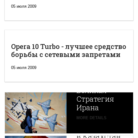
05 июля 2009
Opera 10 Turbo - лучшее средство
борьбы с сетевыми запретами
05 июля 2009
Новая
Великая
Стратегия
Ирана
Путин
MORE DETAILS
экспортирует
В
в Казахстан