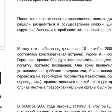
После того, как эти попытки провалились, мнимые д
решили разделиться в осуществлении слежки. Ди
окружения Алиева, а второй советник посольства вел 
Между тем прибыло подкрепление. 10 сентября 2008
состоялась конспиративная встреча: Нурлан А. - со
Германии - провел беседу с несколькими словенцами
попытку третьего похищения. Она тоже провалил
установили австрийские следователи, было похище
перевозка на территорию посольства Казахстана, об
переводчика.) правом дипломатической экстеррито
случае местные правоохранительные органы были бы
й
й
В октябре 2008 года наконец вступил в игру бывш
ь
…
отставной дипломат жил на одном из маленьких ос