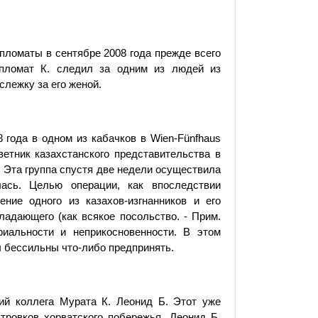
ипломаты в сентябре 2008 года прежде всего
пломат К. следил за одним из людей из
слежку за его женой.
 года в одном из кабачков в Wien-Fünfhaus
ветник казахстанского представительства в
. Эта группа спустя две недели осуществила
ась. Целью операции, как впоследствии
ние одного из казахов-изгнанников и его
ладающего (как всякое посольство. - Прим.
риальности и неприкосновенности. В этом
 бессильны что-либо предпринять.
ий коллега Мурата К. Леонид Б. Этот уже
тровков хорватского побережья. Леонид Б.