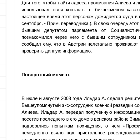
Для того, чтобы найти адреса проживания Алиева и л
использовал свои контакты с бизнесменом казах
настоящее время этот персонаж дожидается суда в 
сентября. - Прим. переводчика.). В свою очередь этот
бывшим депутатом парламента от Социалистич
познакомился через него с бывшим сотрудником 
сообщил ему, что в Австрии нелегально проживают
проверить данную информацию.
Поворотный момент.
В июле и августе 2008 года Ильдар А. сделал решит
Вышеупомянутый экс-сотрудник военной разведки со
Алиева. Ильдар А. передал полученную информацию
посетив последнего в его доме в венском районе Зим
подверглись попыткам похищения, о чем «Проф
немедленно взяло под пристальное расследование
главного организатора попыток похищения.