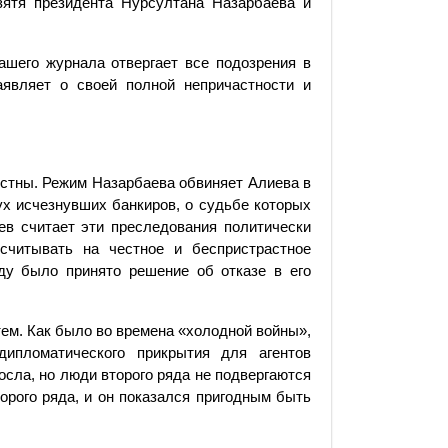
ятя президента Нурсултана Назарбаева и
ашего журнала отвергает все подозрения в
являет о своей полной непричастности и
естны. Режим Назарбаева обвиняет Алиева в
ух исчезнувших банкиров, о судьбе которых
иев считает эти преследования политически
считывать на честное и беспристрастное
оду было принято решение об отказе в его
тем. Как было во времена «холодной войны»,
дипломатического прикрытия для агентов
сла, но люди второго ряда не подвергаются
орого ряда, и он показался пригодным быть