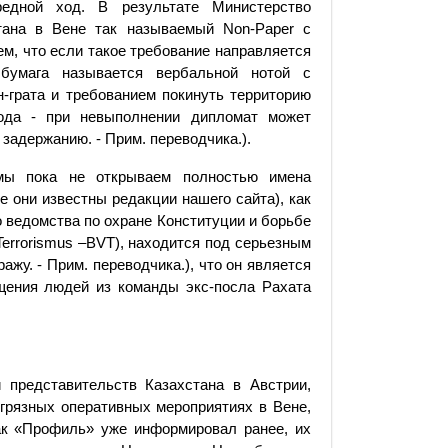
едной ход. В результате Министерство
тана в Вене так называемый Non-Paper с
ем, что если такое требование направляется
бумага называется вербальной нотой с
н-грата и требованием покинуть территорию
иода - при невыполнении дипломат может
задержанию. - Прим. переводчика.).
 мы пока не открываем полностью имена
е они известны редакции нашего сайта), как
о ведомства по охране Конституции и борьбе
Terrorismus –BVT), находится под серьезным
жу. - Прим. переводчика.), что он является
щения людей из команды экс-посла Рахата
 представительств Казахстана в Австрии,
 грязных оперативных мероприятиях в Вене,
ак «Профиль» уже информировал ранее, их