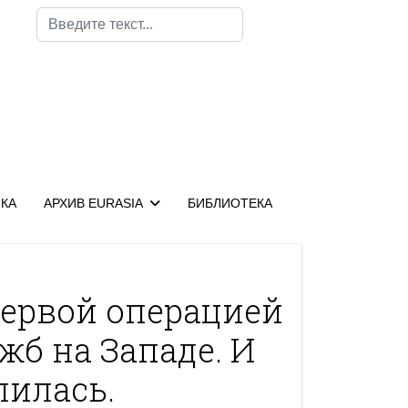
Поиск
КА
АРХИВ EURASIA
БИБЛИОТЕКА
первой операцией
жб на Западе. И
лилась.