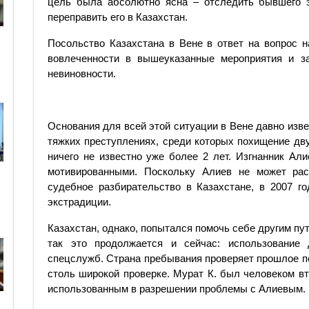
цель была абсолютно ясна – отследить бывшего з
переправить его в Казахстан.
Посольство Казахстана в Вене в ответ на вопрос н
вовлеченности в вышеуказанные мероприятия и за
невиновности.
Основания для всей этой ситуации в Вене давно изв
тяжких преступлениях, среди которых похищение дв
ничего не известно уже более 2 лет. Изгнанник Ал
мотивированными. Поскольку Алиев не может рас
судебное разбирательство в Казахстане, в 2007 г
экстрадиции.
Казахстан, однако, попытался помочь себе другим пу
так это продолжается и сейчас: использование 
спецслужб. Страна пребывания проверяет прошлое по
столь широкой проверке. Мурат К. был человеком вт
использованным в разрешении проблемы с Алиевым.