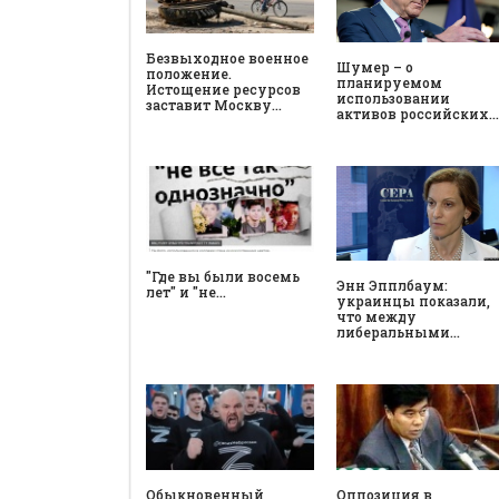
Безвыходное военное
Шумер – о
положение.
планируемом
Истощение ресурсов
использовании
заставит Москву…
активов российских…
"Где вы были восемь
Энн Эпплбаум:
лет" и "не…
украинцы показали,
что между
либеральными…
Обыкновенный
Оппозиция в