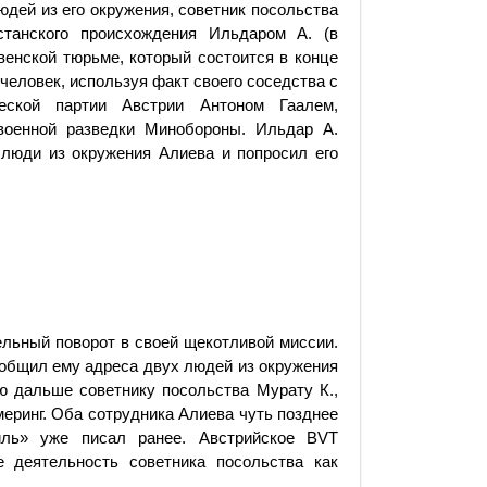
юдей из его окружения, советник посольства
станского происхождения Ильдаром А. (в
венской тюрьме, который состоится в конце
 человек, используя факт своего соседства с
еской партии Австрии Антоном Гаалем,
военной разведки Минобороны. Ильдар А.
 люди из окружения Алиева и попросил его
ельный поворот в своей щекотливой миссии.
общил ему адреса двух людей из окружения
 дальше советнику посольства Мурату К.,
меринг. Оба сотрудника Алиева чуть позднее
иль» уже писал ранее. Австрийское BVT
 деятельность советника посольства как