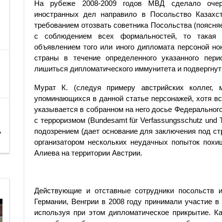
На рубеже 2008-2009 годов МВД сделало очер
иностранных дел направило в Посольство Казахс
требованием отозвать советника Посольства (поясня
с соблюдением всех формальностей, то такая 
объявлением того или иного дипломата персоной но
страны в течение определенного указанного пер
лишиться дипломатического иммунитета и подвергнут 
Мурат К. (следуя примеру австрийских коллег,
упоминающихся в данной статье персонажей, хотя вс
указывается в собранном на него досье Федеральног
с терроризмом (Bundesamt für Verfassungsschutz und 
,
подозрением (дает основание для заключения под стра
организатором нескольких неудачных попыток похи
Алиева на территории Австрии.
Действующие и отставные сотрудники посольств и
Германии, Венгрии в 2008 году принимали участие в
используя при этом дипломатическое прикрытие. К