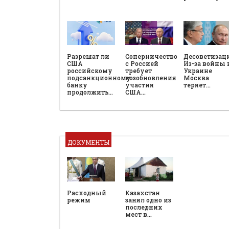
Разрешат ли
Соперничество
Десоветизац
США
с Россией
Из-за войны 
российскому
требует
Украине
подсанкционному
возобновления
Москва
банку
участия
теряет…
продолжить…
США…
ДОКУМЕНТЫ
Расходный
Казахстан
режим
занял одно из
последних
мест в…