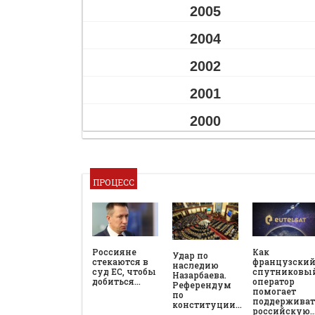
2005
2004
2002
2001
2000
ПРОЦЕСС
Россияне
Как
Удар по
стекаются в
французски
наследию
суд ЕС, чтобы
спутниковы
Назарбаева.
добиться…
оператор
Референдум
помогает
по
поддерживат
конституции…
российскую