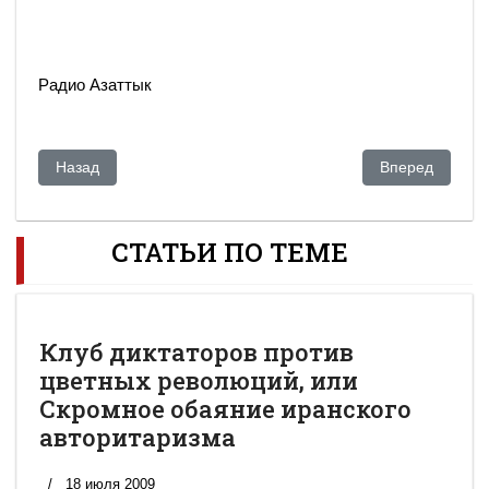
Радио Азаттык
Предыдущий: Казахстан: К убийству Геннадия Павлюка при
Следующий: В 
Назад
Вперед
СТАТЬИ ПО ТЕМЕ
Клуб диктаторов против
цветных революций, или
Скромное обаяние иранского
авторитаризма
18 июля 2009