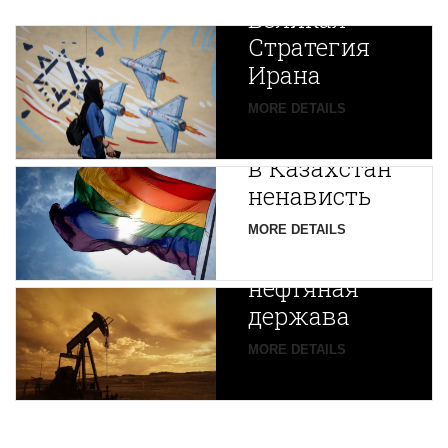
Великая
Стратегия
Ирана
Путин
MORE DETAILS
экспортирует
В
в Казахстан
Центральной
ненависть
Азии
зарождается
MORE DETAILS
новая
нефтяная
держава
MORE DETAILS