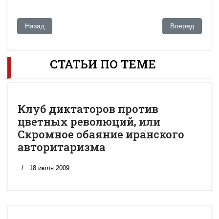
Предыдущий: Хороника событий в Киргизии
Следующий: Пр
Назад
Вперед
СТАТЬИ ПО ТЕМЕ
Клуб диктаторов против
цветных революций, или
Скромное обаяние иранского
авторитаризма
18 июля 2009