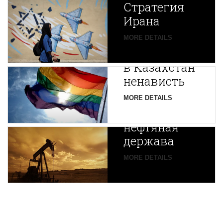
Стратегия
Ирана
Путин
MORE DETAILS
экспортирует
В
в Казахстан
Центральной
ненависть
Азии
зарождается
MORE DETAILS
новая
нефтяная
держава
MORE DETAILS