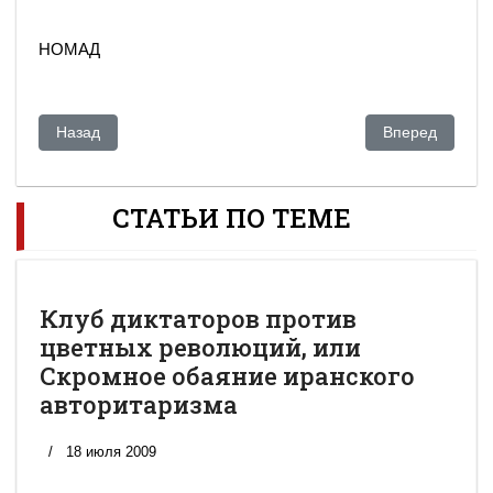
НОМАД
Предыдущий: № 1 в мире!
Следующий: З
Назад
Вперед
СТАТЬИ ПО ТЕМЕ
Клуб диктаторов против
цветных революций, или
Скромное обаяние иранского
авторитаризма
18 июля 2009