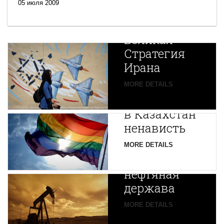
05 июля 2009
Новая
Великая
Стратегия
Ирана
Путин
MORE DETAILS
экспортирует
В
в Казахстан
Центральной
ненависть
Азии
зарождается
MORE DETAILS
новая
нефтяная
держава
MORE DETAILS