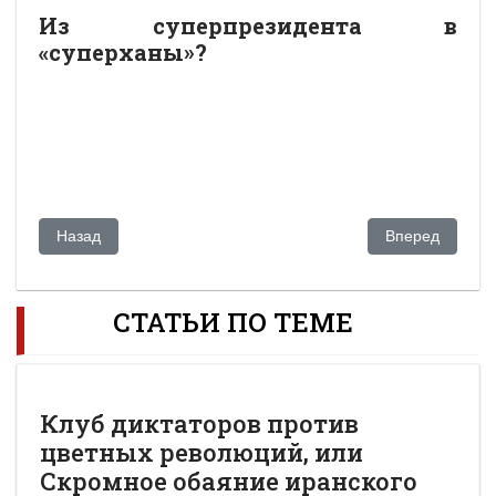
Из суперпрезидента в
«суперханы»?
Предыдущий: Искаков приговорен к четырем годам тюрьмы,
Следующий: Мы
Назад
Вперед
СТАТЬИ ПО ТЕМЕ
Клуб диктаторов против
цветных революций, или
Скромное обаяние иранского