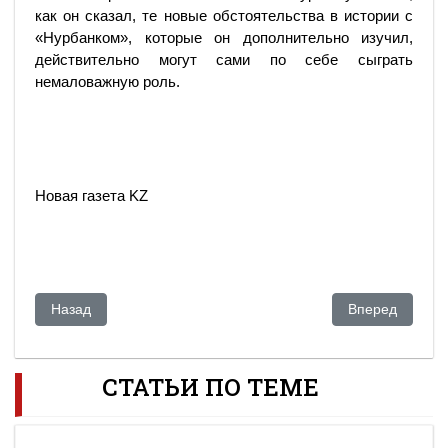
как он сказал, те новые обстоятельства в истории с
«Нурбанком», которые он дополнительно изучил,
действительно могут сами по себе сыграть
немаловажную роль.
Новая газета KZ
Предыдущий: Маргулан Сейсембаев может стать вторым Аб
Следующий: Ге
Назад
Вперед
СТАТЬИ ПО ТЕМЕ