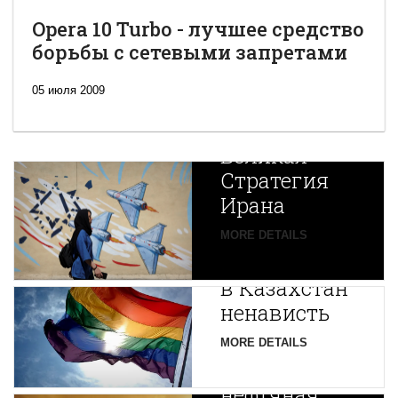
Opera 10 Turbo - лучшее средство
борьбы с сетевыми запретами
05 июля 2009
Новая
Великая
Стратегия
Ирана
Путин
MORE DETAILS
экспортирует
В
в Казахстан
Центральной
ненависть
Азии
зарождается
MORE DETAILS
новая
нефтяная