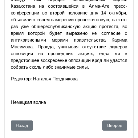
Казахстана на состоявшейся в Алма-Ате пресс-
конференции во второй половине дня 14 октября,
объявили о своем намерении провести новую, на этот
раз уже общереспубликанскую акцию протеста, во
время которой будет выражено не согласие с
антикризисными мерами правительства Карима
Масимова. Правда, учитывая отсутствие лидеров
оппозиции на прошедших акциях, едва ли в
предстоящее воскресенье оппозиции вряд ли удастся
собрать сколь либо значимые силы.
Редактор: Наталья Позднякова
Немецкая волна
Предыдущий: Мы убеждены – настало время общенародных 
Следующий: По
Назад
Вперед