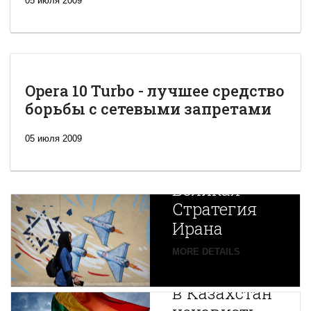
05 июля 2009
Opera 10 Turbo - лучшее средство
борьбы с сетевыми запретами
05 июля 2009
Новая
Великая
Стратегия
Ирана
Путин
MORE DETAILS
экспортирует
В
в Казахстан
Центральной