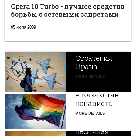
Opera 10 Turbo - лучшее средство
борьбы с сетевыми запретами
05 июля 2009
Новая
Великая
Стратегия
Ирана
Путин
MORE DETAILS
экспортирует
В
в Казахстан
Центральной
ненависть
Азии
зарождается
MORE DETAILS
новая
нефтяная