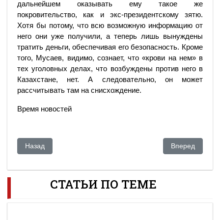
дальнейшем оказывать ему такое же
покровительство, как и экс-президентскому зятю.
Хотя бы потому, что всю возможную информацию от
него они уже получили, а теперь лишь вынуждены
тратить деньги, обеспечивая его безопасность. Кроме
того, Мусаев, видимо, сознает, что «крови на нем» в
тех уголовных делах, что возбуждены против него в
Казахстане, нет. А следовательно, он может
рассчитывать там на снисхождение.
Время новостей
Предыдущий: Экс-глава КНБ Казахстана сдал своего бывше
Следующий: Ал
Назад
Вперед
СТАТЬИ ПО ТЕМЕ