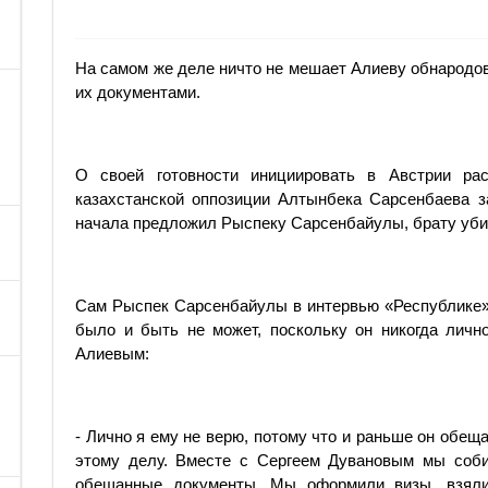
На самом же деле ничто не мешает Алиеву обнародо
их документами.
О своей готовности инициировать в Австрии рас
казахстанской оппозиции Алтынбека Сарсенбаева з
начала предложил Рыспеку Сарсенбайулы, брату убит
Сам Рыспек Сарсенбайулы в интервью «Республике» 
было и быть не может, поскольку он никогда личн
Алиевым:
- Лично я ему не верю, потому что и раньше он обе
этому делу. Вместе с Сергеем Дувановым мы соби
обещанные документы. Мы оформили визы, взяли