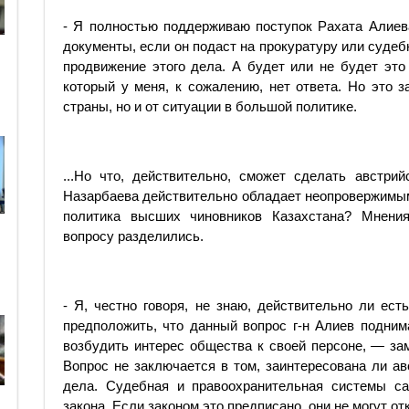
- Я полностью поддерживаю поступок Рахата Алиева
документы, если он подаст на прокуратуру или суде
продвижение этого дела. А будет или не будет это
который у меня, к сожалению, нет ответа. Но это з
страны, но и от ситуации в большой политике.
...Но что, действительно, сможет сделать австри
Назарбаева действительно обладает неопровержимым
политика высших чиновников Казахстана? Мнения
вопросу разделились.
- Я, честно говоря, не знаю, действительно ли ест
предположить, что данный вопрос г-н Алиев подним
возбудить интерес общества к своей персоне, — з
Вопрос не заключается в том, заинтересована ли а
дела. Судебная и правоохранительная системы са
закона. Если законом это предписано, они не могут отк