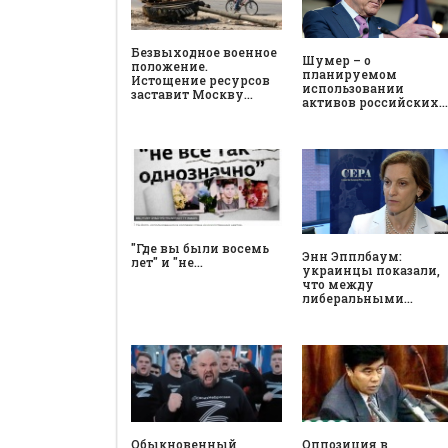
Безвыходное военное
Шумер – о
положение.
планируемом
Истощение ресурсов
использовании
заставит Москву…
активов российских…
"Где вы были восемь
Энн Эпплбаум:
лет" и "не…
украинцы показали,
что между
либеральными…
Обыкновенный
Оппозиция в