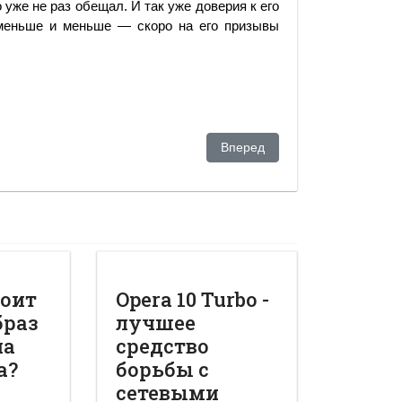
 уже не раз обещал. И так уже доверия к его
е меньше и меньше — скоро на его призывы
Следующий: В защиту Рамаза
Вперед
тоит
Opera 10 Turbo -
браз
лучшее
на
средство
а?
борьбы с
сетевыми