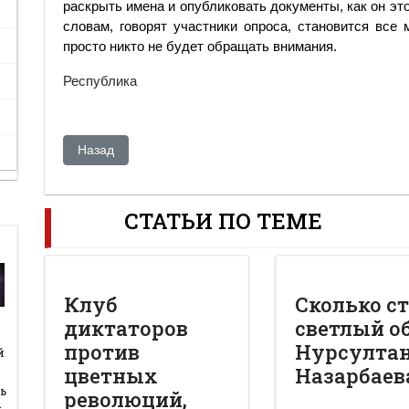
раскрыть имена и опубликовать документы, как он это
словам, говорят участники опроса, становится вс
просто никто не будет обращать внимания.
Республика
Предыдущий: Кто украл миллиард?
Назад
СТАТЬИ ПО ТЕМЕ
Клуб
Сколько с
диктаторов
светлый о
й
против
Нурсулта
й
цветных
Назарбаев
ь
революций,
…