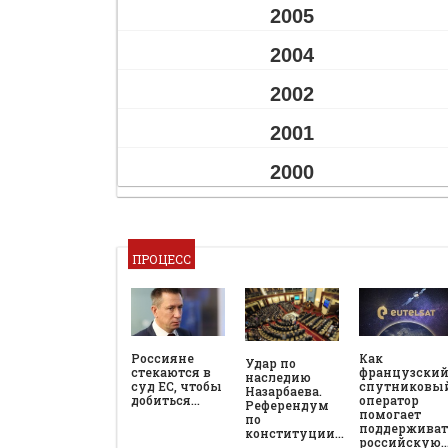
2005
2004
2002
2001
2000
ПРОЦЕСС
Россияне
Как
Удар по
стекаются в
французски
наследию
суд ЕС, чтобы
спутниковы
Назарбаева.
добиться…
оператор
Референдум
помогает
по
поддерживат
конституции…
российскую