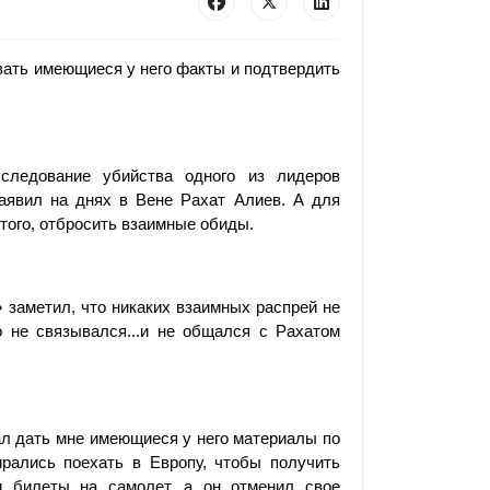
вать имеющиеся у него факты и подтвердить
следование убийства одного из лидеров
аявил на днях в Вене Рахат Алиев. А для
ого, отбросить взаимные обиды.
заметил, что никаких взаимных распрей не
о не связывался...и не общался с Рахатом
щал дать мне имеющиеся у него материалы по
рались поехать в Европу, чтобы получить
 билеты на самолет, а он отменил свое