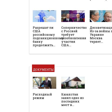
Разрешат ли
Соперничество
Десоветизац
США
с Россией
Из-за войны 
российскому
требует
Украине
подсанкционному
возобновления
Москва
банку
участия
теряет…
продолжить…
США…
ДОКУМЕНТЫ
Расходный
Казахстан
режим
занял одно из
последних
мест в…