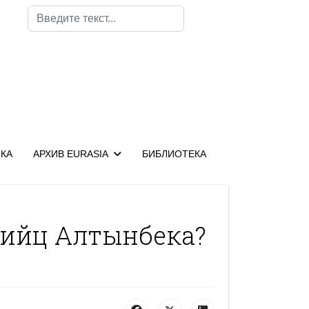
Поиск
КА
АРХИВ EURASIA
БИБЛИОТЕКА
бийц Алтынбека?