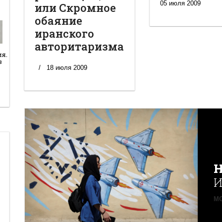
05 июля 2009
или Скромное
обаяние
иранского
авторитаризма
ия.
в
18 июля 2009
Н
И
MO