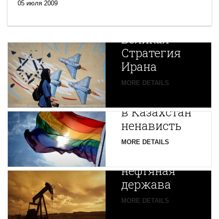
05 июля 2009
Новая
Великая
Стратегия
Ирана
Путин
MORE DETAILS
экспортирует
В
в Казахстан
Центральной
ненависть
Азии
зарождается
MORE DETAILS
новая
нефтяная
держава
MORE DETAILS