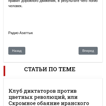
правил дорожного движения, в результате чего погиб
человек.
Радио Азаттык
Предыдущий: Вниз со свистом
Следующий: Вл
Назад
Вперед
СТАТЬИ ПО ТЕМЕ
Клуб диктаторов против
цветных революций, или
Скромное обаяние иранского