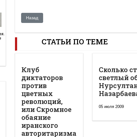
Предыдущий: Вошли в полсотню.
Назад
ия.
в
СТАТЬИ ПО ТЕМЕ
Клуб
Сколько с
диктаторов
светлый о
против
Нурсулта
цветных
Назарбаев
революций,
05 июля 2009
или Скромное
обаяние
иранского
авторитаризма