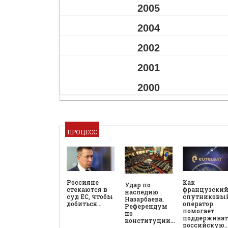
2005
2004
2002
2001
2000
ПРОЦЕСС
Россияне
Как
Удар по
стекаются в
французски
наследию
суд ЕС, чтобы
спутниковы
Назарбаева.
добиться…
оператор
Референдум
помогает
по
поддерживат
конституции…
российскую