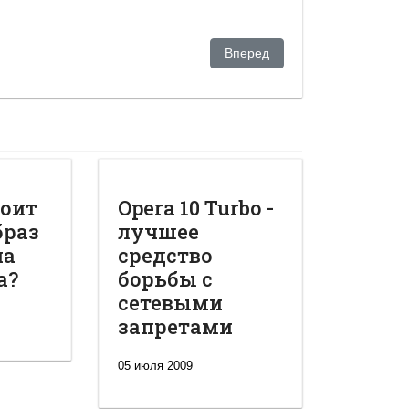
Следующий: Золотая лихорадк
Вперед
тоит
Opera 10 Turbo -
браз
лучшее
на
средство
а?
борьбы с
сетевыми
запретами
05 июля 2009