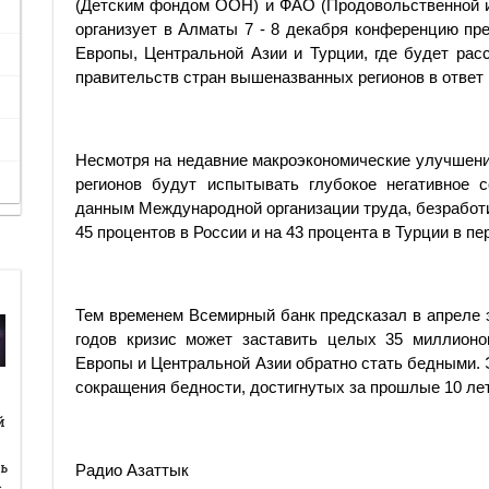
(Детским фондом ООН) и ФАО (Продовольственной и
организует в Алматы 7 - 8 декабря конференцию пр
Европы, Центральной Азии и Турции, где будет ра
правительств стран вышеназванных регионов в ответ 
Несмотря на недавние макроэкономические улучшени
регионов будут испытывать глубокое негативное с
данным Международной организации труда, безработ
45 процентов в России и на 43 процента в Турции в пе
Тем временем Всемирный банк предсказал в апреле эт
годов кризис может заставить целых 35 миллионо
Европы и Центральной Азии обратно стать бедными. Э
сокращения бедности, достигнутых за прошлые 10 лет
й
й
ь
Радио Азаттык
…