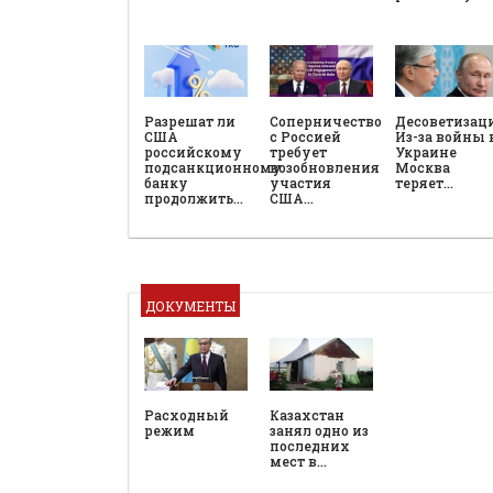
Разрешат ли
Соперничество
Десоветизац
США
с Россией
Из-за войны 
российскому
требует
Украине
подсанкционному
возобновления
Москва
банку
участия
теряет…
продолжить…
США…
ДОКУМЕНТЫ
Расходный
Казахстан
режим
занял одно из
последних
мест в…