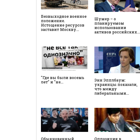
Безвыходное военное
Шумер – о
положение.
планируемом
Истощение ресурсов
использовании
заставит Москву…
активов российских…
"Где вы были восемь
Энн Эпплбаум:
лет" и "не…
украинцы показали,
что между
либеральными…
Обыкновенный
Оппозиция в