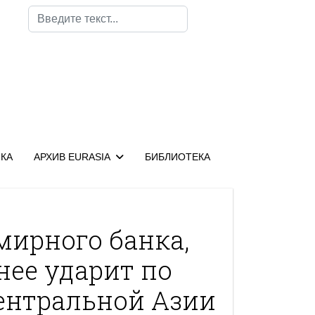
Поиск
КА
АРХИВ EURASIA
БИБЛИОТЕКА
мирного банка,
нее ударит по
ентральной Азии