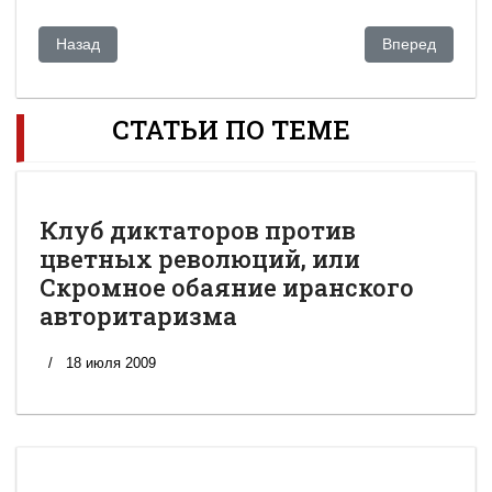
Предыдущий: Газета «Республика» может закрыться по иску
Следующий: Уб
Назад
Вперед
СТАТЬИ ПО ТЕМЕ
Клуб диктаторов против
цветных революций, или
Скромное обаяние иранского
авторитаризма
18 июля 2009