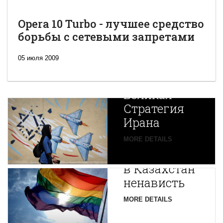
Opera 10 Turbo - лучшее средство
борьбы с сетевыми запретами
05 июля 2009
Новая
Великая
Стратегия
Ирана
Путин
MORE DETAILS
экспортирует
В
в Казахстан
Центральной
ненависть
Азии
зарождается
MORE DETAILS
новая