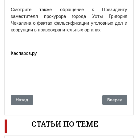
Смотрите также обращение к Президенту
заместителя прокурора города Ухты Григория
Чекалина о фактах фальсификации уголовных дел и
коррупции в правоохранительных органах
Каспаров.ру
Предыдущий: Казахстанская СЭС: Свиной грипп под контр
Следующий: Ми
Назад
Вперед
СТАТЬИ ПО ТЕМЕ