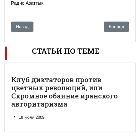
Радио Азаттык
Предыдущий: В следующем году в Астане планируется пр
Следующий: Пр
Назад
Вперед
СТАТЬИ ПО ТЕМЕ
Клуб диктаторов против
цветных революций, или
Скромное обаяние иранского
авторитаризма
18 июля 2009