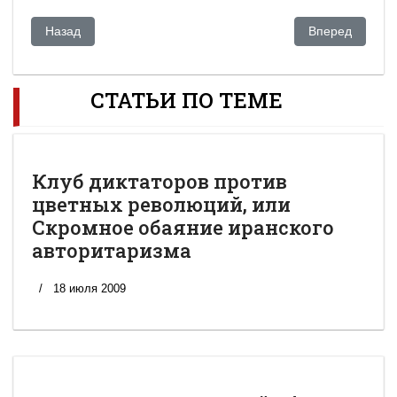
Предыдущий: Канада продает Казахстану новые ядерные те
Следующий: У 
Назад
Вперед
СТАТЬИ ПО ТЕМЕ
Клуб диктаторов против
цветных революций, или
Скромное обаяние иранского
авторитаризма
18 июля 2009