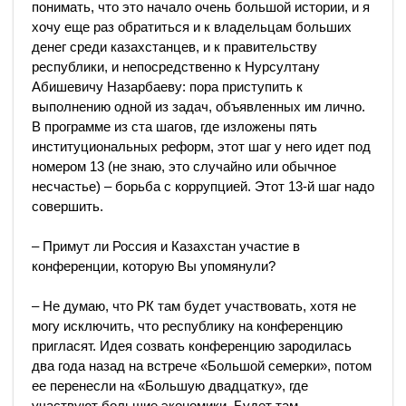
понимать, что это начало очень большой истории, и я
хочу еще раз обратиться и к владельцам больших
денег среди казахстанцев, и к правительству
республики, и непосредственно к Нурсултану
Абишевичу Назарбаеву: пора приступить к
выполнению одной из задач, объявленных им лично.
В программе из ста шагов, где изложены пять
институциональных реформ, этот шаг у него идет под
номером 13 (не знаю, это случайно или обычное
несчастье) – борьба с коррупцией. Этот 13-й шаг надо
совершить.
– Примут ли Россия и Казахстан участие в
конференции, которую Вы упомянули?
– Не думаю, что РК там будет участвовать, хотя не
могу исключить, что республику на конференцию
пригласят. Идея созвать конференцию зародилась
два года назад на встрече «Большой семерки», потом
ее перенесли на «Большую двадцатку», где
участвуют большие экономики. Будет там