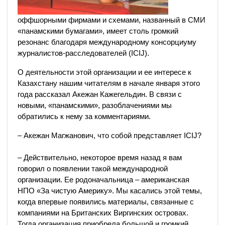
оффшорными фирмами и схемами, названный в СМИ
«панамскими бумагами», имеет столь громкий
резонанс благодаря международному консорциуму
журналистов-расследователей (ICIJ).
О деятельности этой организации и ее интересе к
Казахстану нашим читателям в начале января этого
года рассказал Акежан Кажегельдин. В связи с
новыми, «панамскими», разоблачениями мы
обратились к нему за комментариями.
– Акежан Магжанович, что собой представляет ICIJ?
– Действительно, некоторое время назад я вам
говорил о появлении такой международной
организации. Ее родоначальница – американская
НПО «За чистую Америку». Мы касались этой темы,
когда впервые появились материалы, связанные с
компаниями на Британских Виргинских островах.
Тогда организация приобрела большой и громкий