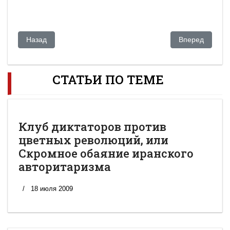
Предыдущий: Акежан Кажегельдин: Президент знает, как про
Следующий: Ми
Назад
Вперед
СТАТЬИ ПО ТЕМЕ
Клуб диктаторов против
цветных революций, или
Скромное обаяние иранского
авторитаризма
18 июля 2009