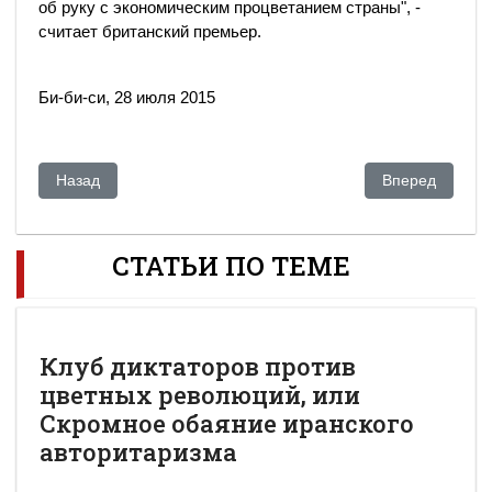
об руку с экономическим процветанием страны", -
считает британский премьер.
Би-би-си, 28 июля 2015
Предыдущий: Астана отправила тенге в свободное плавани
Следующий: Кэ
Назад
Вперед
СТАТЬИ ПО ТЕМЕ
Клуб диктаторов против
цветных революций, или
Скромное обаяние иранского
авторитаризма