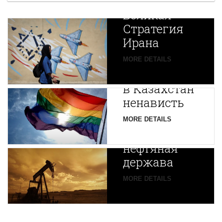
Новая
Великая
Стратегия
Ирана
Путин
MORE DETAILS
экспортирует
В
в Казахстан
Центральной
ненависть
Азии
зарождается
MORE DETAILS
новая
нефтяная
держава
MORE DETAILS