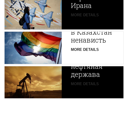
Ирана
Путин
MORE DETAILS
экспортирует
В
в Казахстан
Центральной
ненависть
Азии
зарождается
MORE DETAILS
новая
нефтяная
держава
MORE DETAILS
ENGLISH VERSION