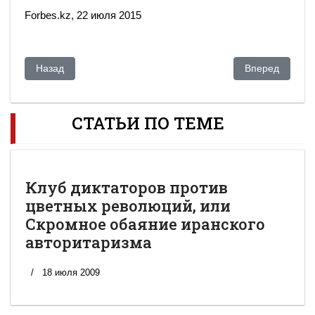
Forbes.kz, 22 июля 2015
Предыдущий: Кэмерон: иностранцы больше не смогут прята
Следующий: Сд
Назад
Вперед
СТАТЬИ ПО ТЕМЕ
Клуб диктаторов против
цветных революций, или
Скромное обаяние иранского
авторитаризма
18 июля 2009