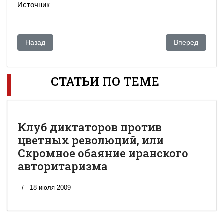
Источник
Предыдущий: "Новый Шелковый путь": Китай делает ставку 
Следующий: В 
Назад
Вперед
СТАТЬИ ПО ТЕМЕ
Клуб диктаторов против
цветных революций, или
Скромное обаяние иранского
авторитаризма
18 июля 2009