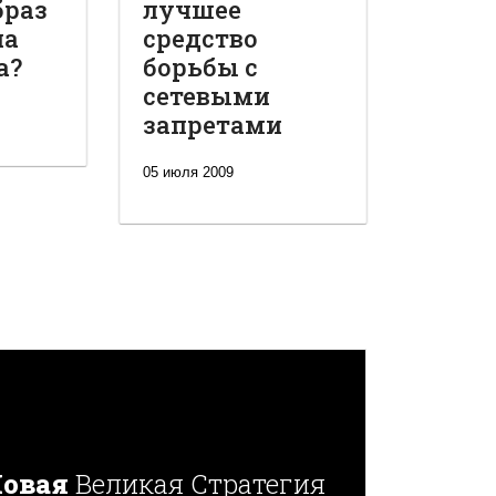
браз
лучшее
на
средство
а?
борьбы с
сетевыми
запретами
05 июля 2009
овая
Великая Стратегия