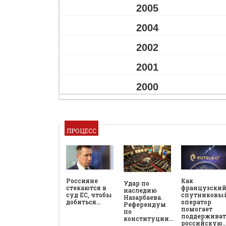
2005
2004
2002
2001
2000
ПРОЦЕСС
Россияне
Как
Удар по
стекаются в
французски
наследию
суд ЕС, чтобы
спутниковы
Назарбаева.
добиться…
оператор
Референдум
помогает
по
поддерживат
конституции…
российскую