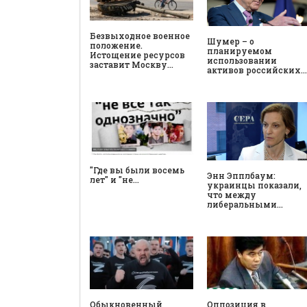
Безвыходное военное
Шумер – о
положение.
планируемом
Истощение ресурсов
использовании
заставит Москву…
активов российских…
"Где вы были восемь
Энн Эпплбаум:
лет" и "не…
украинцы показали,
что между
либеральными…
Обыкновенный
Оппозиция в