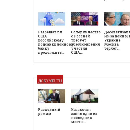
Разрешат ли
Соперничество
Десоветизац
США
с Россией
Из-за войны 
российскому
требует
Украине
подсанкционному
возобновления
Москва
банку
участия
теряет…
продолжить…
США…
ДОКУМЕНТЫ
Расходный
Казахстан
режим
занял одно из
последних
мест в…