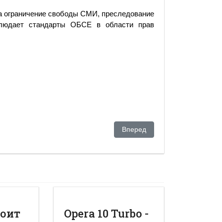
 за ограничение свободы СМИ, преследование
облюдает стандарты ОБСЕ в области прав
вать воду сибирских рек Казахстану
Следующий: Самый первый пр
Вперед
тоит
Opera 10 Turbo -