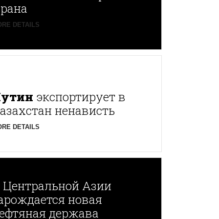
рана
RE DETAILS
Путин
экспортирует в
азахстан ненависть
RE DETAILS
В
Центральной Азии
арождается новая
ефтяная держава