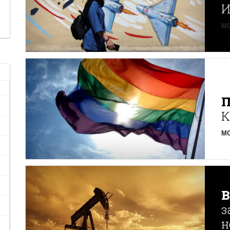
И
MO
К
MO
з
н