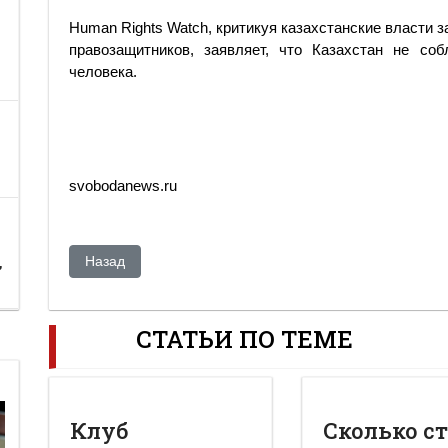
Human Rights Watch, критикуя казахстанские власти
правозащитников, заявляет, что Казахстан не с
человека.
svobodanews.ru
Предыдущий: Бульки в кепке. Лужков предлагает прода
Назад
,
СТАТЬИ ПО ТЕМЕ
Клуб
Сколько с