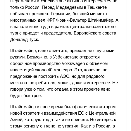
Переменами в Узбекистане активно интересуется не
только Россия. Перед Медведевым в Ташкенте
побывал президент Германии, бывший министр
иностранных дел ФРГ Франк-Вальтер Штайнмайер. А
в начале июня туда в рамках центральноазиатского
турне приедет и председатель Европейского совета
Дональд Туск.
Штайнмайер, надо отметить, приехал не с пустыми
руками. Возможно, в Узбекистане откроется
сборочное производство Volkswagen с объемом
инвестиций около 40 млн евро. Это, конечно, не
предложение построить АЭС, но для рядового
местного потребителя, может, даже и интереснее. Не
говоря уже о том, что отдача в этом проекте явно
будет быстрее.
Штайнмайер в свое время был фактически автором
новой стратегии взаимодействия ЕС с Центральной
Азией, которую тогда так и не приняли. Но интерес к
этому региону он явно не утратил. Как и в России, в