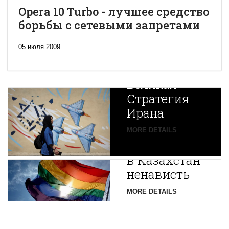
Opera 10 Turbo - лучшее средство
борьбы с сетевыми запретами
05 июля 2009
Новая
Великая
Стратегия
Ирана
Путин
MORE DETAILS
экспортирует
В
в Казахстан
Центральной
ненависть
Азии
зарождается
MORE DETAILS
новая
нефтяная