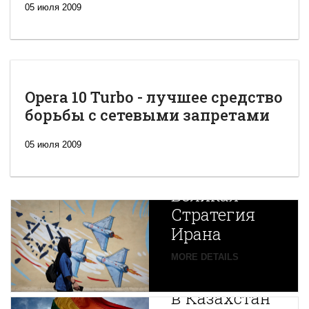
05 июля 2009
Opera 10 Turbo - лучшее средство
борьбы с сетевыми запретами
05 июля 2009
Новая
Великая
Стратегия
Ирана
Путин
MORE DETAILS
экспортирует
В
в Казахстан
Центральной