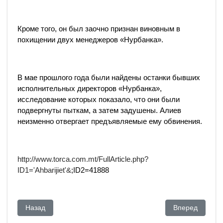
Кроме того, он был заочно признан виновным в
похищении двух менеджеров «Нурбанка».
В мае прошлого года были найдены останки бывших
исполнительных директоров «Нурбанка»,
исследование которых показало, что они были
подвергнуты пыткам, а затем задушены. Алиев
неизменно отвергает предъявляемые ему обвинения.
http://www.torca.com.mt/FullArticle.php?
ID1='Ahbarijiet'&
;ID2=41888
Предыдущий: Акежан Кажегельдин: «Прямого контакта рабо
Следующий: Аке
Назад
Вперед