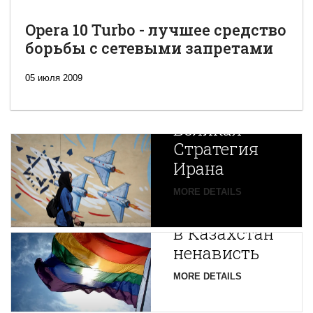
Opera 10 Turbo - лучшее средство
борьбы с сетевыми запретами
05 июля 2009
Новая
Великая
Стратегия
Ирана
Путин
MORE DETAILS
экспортирует
В
в Казахстан
Центральной
ненависть
Азии
зарождается
MORE DETAILS
новая