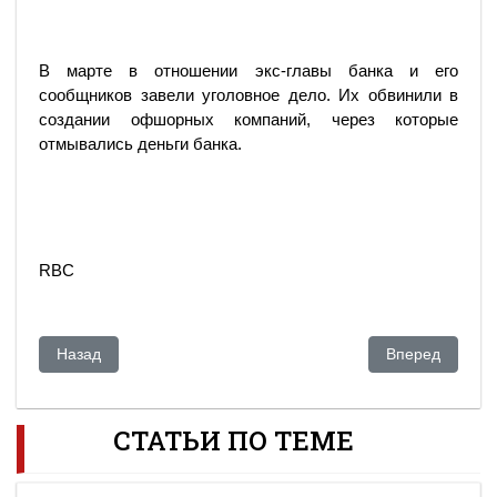
В марте в отношении экс-главы банка и его
сообщников завели уголовное дело. Их обвинили в
создании офшорных компаний, через которые
отмывались деньги банка.
RBC
Предыдущий: Аркадий Гайдамак обвиняется в отмывании 6
Следующий: У 
Назад
Вперед
СТАТЬИ ПО ТЕМЕ