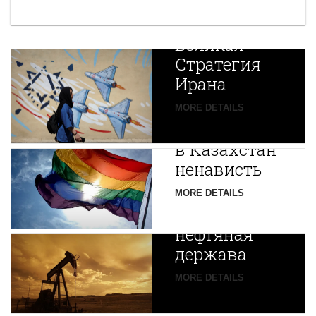
Новая
Великая
Стратегия
Ирана
Путин
MORE DETAILS
экспортирует
В
в Казахстан
Центральной
ненависть
Азии
зарождается
MORE DETAILS
новая
нефтяная
держава
MORE DETAILS