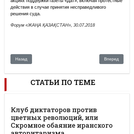
акциях поддержки газеты «Дат», включая протестные
действия в случае принятия несправедливого
решения суда.
Форум «ЖАҢА ҚАЗАҚСТАН», 30.07.2018
Предыдущий: За будущее страны
Следующий: Ак
Назад
Вперед
СТАТЬИ ПО ТЕМЕ
Клуб диктаторов против
цветных революций, или
Скромное обаяние иранского
авторитаризма