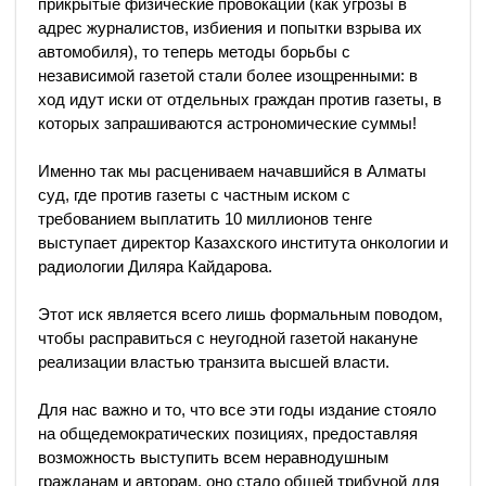
прикрытые физические провокации (как угрозы в
адрес журналистов, избиения и попытки взрыва их
автомобиля), то теперь методы борьбы с
независимой газетой стали более изощренными: в
ход идут иски от отдельных граждан против газеты, в
которых запрашиваются астрономические суммы!
Именно так мы расцениваем начавшийся в Алматы
суд, где против газеты с частным иском с
требованием выплатить 10 миллионов тенге
выступает директор Казахского института онкологии и
радиологии Диляра Кайдарова.
Этот иск является всего лишь формальным поводом,
чтобы расправиться с неугодной газетой накануне
реализации властью транзита высшей власти.
Для нас важно и то, что все эти годы издание стояло
на общедемократических позициях, предоставляя
возможность выступить всем неравнодушным
гражданам и авторам, оно стало общей трибуной для