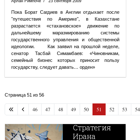
Арлан Римпоче
23 сентября 2009
Пока Борат Сагдиев в Англии отдыхает после
"путешествия по Америке", в Казахстане
разрастается «стахановское» движение по
дальнейшему маразмированию системы
государственного управления и общественной
идеологии. Как заявил на прошлой неделе,
сенатор Тасбай Симамбаев: «Чиновникам,
семейный бизнес которых приносит пользу
государству, следует давать… орден»
Страница 51 из 56
Новая
46
47
48
49
50
51
52
53
54
Великая
Стратегия
Путин
Ирана