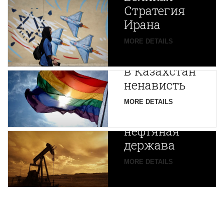
Стратегия
Ирана
Путин
MORE DETAILS
экспортирует
В
в Казахстан
Центральной
ненависть
Азии
зарождается
MORE DETAILS
новая
нефтяная
держава
MORE DETAILS