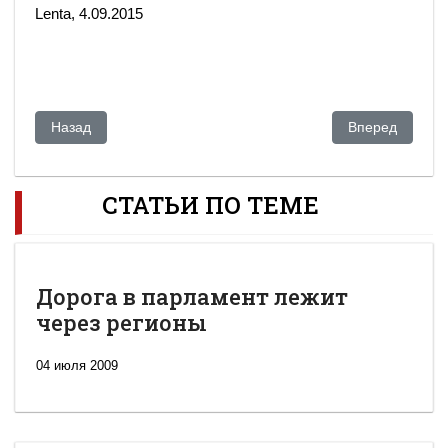
Lenta, 4.09.2015
Предыдущий: Журнал ADAM вновь приговорён к штрафу
Следующий: С
Назад
Вперед
СТАТЬИ ПО ТЕМЕ
Дорога в парламент лежит
через регионы
04 июля 2009