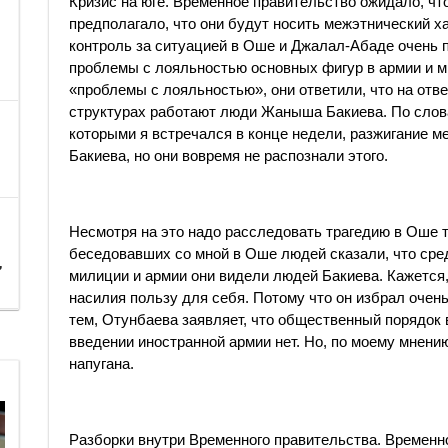
Кризис на юге. Временное правительство ожидало, что
предполагало, что они будут носить межэтнический х
контроль за ситуацией в Оше и Джалал-Абаде очень 
проблемы с лояльностью основных фигур в армии и ми
«проблемы с лояльностью», они ответили, что на от
структурах работают люди Жаныша Бакиева. По слова
которыми я встречался в конце недели, разжигание м
Бакиева, но они вовремя не распознали этого.
Несмотря на это надо расследовать трагедию в Оше
беседовавших со мной в Оше людей сказали, что ср
,
милиции и армии они видели людей Бакиева. Кажется,
насилия пользу для себя. Потому что он избрал очен
тем, Отунбаева заявляет, что общественный порядок
введении иностранной армии нет. Но, по моему мнени
напугана.
Разборки внутри Временного правительства. Временн