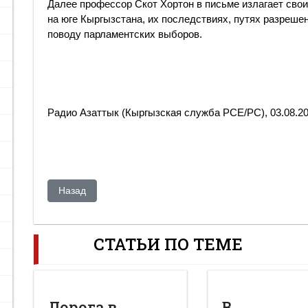
Далее профессор Скот Хортон в письме излагает сво
на юге Кыргызстана, их последствиях, путях разреше
поводу парламентских выборов.
Радио Азаттык (Кыргызская служба РСЕ/РС), 03.08.2
Предыдущий: В Казахстане ликвидировали Коммунист
Назад
СТАТЬИ ПО ТЕМЕ
Дорога в
В