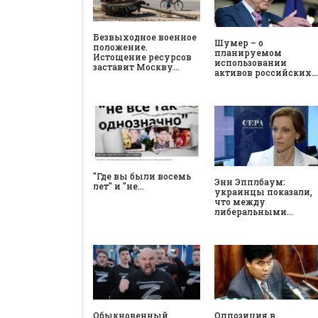
Безвыходное военное
Шумер – о
положение.
планируемом
Истощение ресурсов
использовании
заставит Москву…
активов российских…
"Где вы были восемь
Энн Эпплбаум:
лет" и "не…
украинцы показали,
что между
либеральными…
Обыкновенный
Оппозиция в