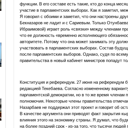
функции. В его составе есть такие, кто до конца меся
участие в парламентских выборах. Как я заметил, ме
Я говорил с обоими и заметил, что они настроены друг
Бекназаров не ладит и с Сариевым. Только Отунбаева
Ибраимовой) играет роль «связки» между членами прав
что ее должность «временно исполняющего обязанност
авторитете. Потому что она может занимать эту должн
участвовать в парламентских выборах. Состав будущ
после парламентских выборов. Однако, судя по всему
правительства в новый кабинет министров попадут то
Конституция и референдум. 27 июня на референдум б
редакцией Текебаева. Согласно измененному варианту
парламентской демократии, но в то же время членам
полномочия. Некоторые члены правительства отмечаю
Назарбаев не поддержал этот проект и говорит об ос
В качестве аргумента они приводят факт закрытия кыр
влияния этого на экономику страны. Я думал, что бу
на более поздний срок - из-за того, что тысячи люде