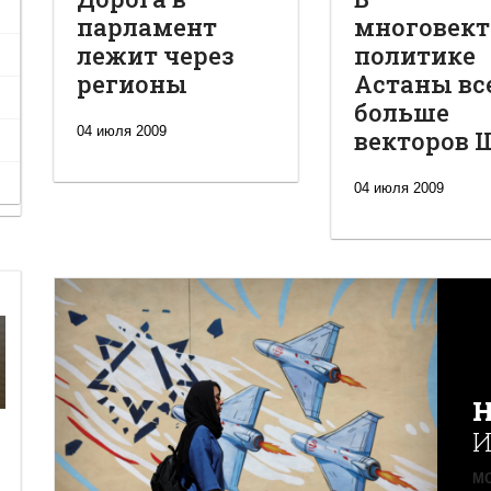
парламент
многовект
лежит через
политике
регионы
Астаны вс
больше
04 июля 2009
векторов 
04 июля 2009
Н
И
MO