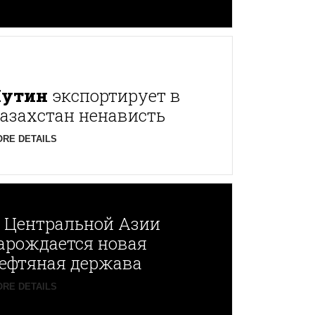
Путин
экспортирует в
азахстан ненависть
RE DETAILS
В
Центральной Азии
арождается новая
ефтяная держава
RE DETAILS