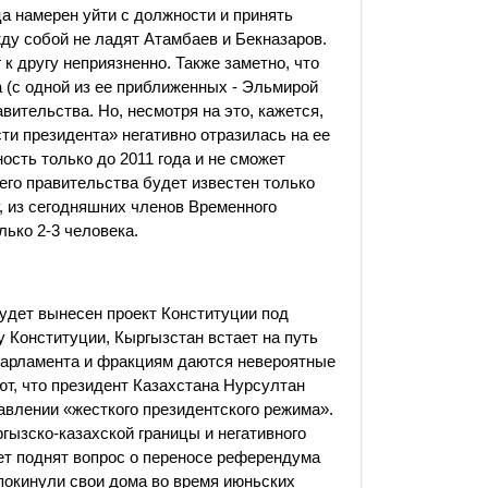
ца намерен уйти с должности и принять
жду собой не ладят Атамбаев и Бекназаров.
 к другу неприязненно. Также заметно, что
 (с одной из ее приближенных - Эльмирой
ительства. Но, несмотря на это, кажется,
и президента» негативно отразилась на ее
ость только до 2011 года и не сможет
его правительства будет известен только
, из сегодняшних членов Временного
лько 2-3 человека.
удет вынесен проект Конституции под
 Конституции, Кыргызстан встает на путь
 парламента и фракциям даются невероятные
т, что президент Казахстана Нурсултан
тавлении «жесткого президентского режима».
гызско-казахской границы и негативного
дет поднят вопрос о переносе референдума
й покинули свои дома во время июньских