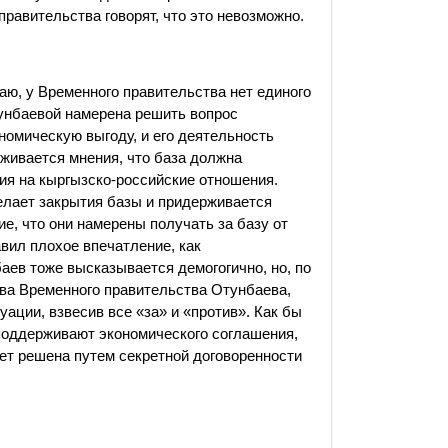
равительства говорят, что это невозможно.
аю, у Временного правительства нет единого
тунбаевой намерена решить вопрос
номическую выгоду, и его деятельность
живается мнения, что база должна
ния на кыргызско-российские отношения.
елает закрытия базы и придерживается
е, что они намерены получать за базу от
вил плохое впечатление, как
аев тоже высказывается демогогично, но, по
ава Временного правительства Отунбаева,
уации, взвесив все «за» и «против». Как бы
 поддерживают экономического соглашения,
ет решена путем секретной договоренности