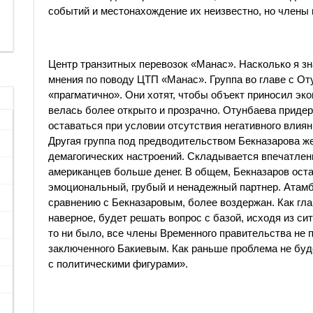
событий и местонахождение их неизвестно, но члены п
Центр транзитных перевозок «Манас». Насколько я зн
мнения по поводу ЦТП «Манас». Группа во главе с О
«прагматично». Они хотят, чтобы объект приносил эко
велась более открыто и прозрачно. Отунбаева придер
оставаться при условии отсутствия негативного влия
Другая группа под предводительством Бекназарова ж
демагогических настроений. Складывается впечатлени
американцев больше денег. В общем, Бекназаров оста
эмоциональный, грубый и ненадежный партнер. Атамб
сравнению с Бекназаровым, более воздержан. Как гл
наверное, будет решать вопрос с базой, исходя из сит
то ни было, все члены Временного правительства не
заключенного Бакиевым. Как раньше проблема не буд
с политическими фигурами».