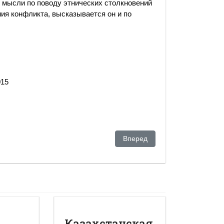
и мысли по поводу этнических столкновений
ния конфликта, высказывается он и по
015
ическую партию
Следующий: В переписке дип
Вперед
Казахстанская