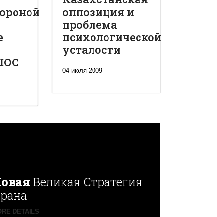
ороной
оппозиция и
проблема
е
психологической
усталости
ШОС
04 июля 2009
овая
Великая Стратегия
рана
RE DETAILS