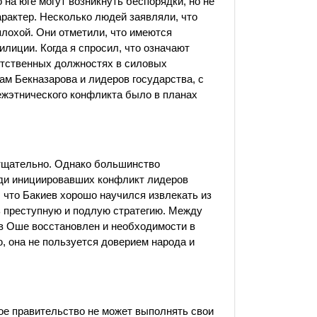
 на юге могут возникнуть беспорядки, но не
арактер. Несколько людей заявляли, что
плохой. Они отметили, что имеются
лиции. Когда я спросил, что означают
ветственных должностях в силовых
м Бекназарова и лидеров государства, с
ежэтнического конфликта было в планах
 тщательно. Однако большинство
еди инициировавших конфликт лидеров
 что Бакиев хорошо научился извлекать из
ь преступную и подлую стратегию. Между
 в Оше восстановлен и необходимости в
ю, она не пользуется доверием народа и
ое правительство не может выполнять свои