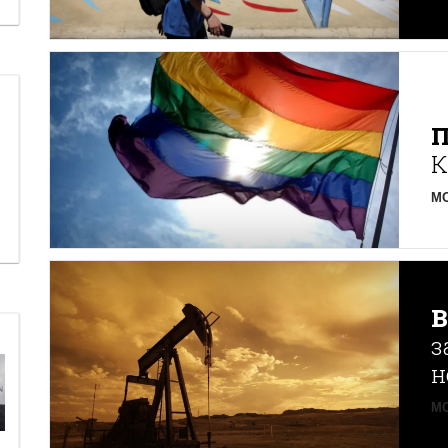
К
MO
з
н
MO