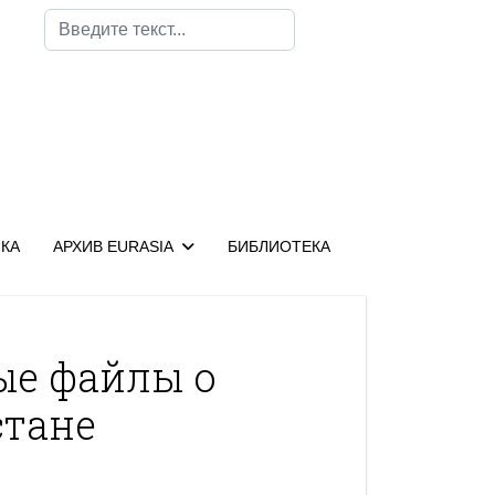
Поиск
КА
АРХИВ EURASIA
БИБЛИОТЕКА
ые файлы о
тане