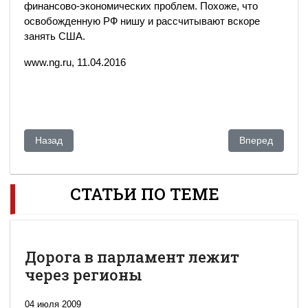
финансово-экономических проблем. Похоже, что
освобожденную РФ нишу и рассчитывают вскоре
занять США.
www.ng.ru, 11.04.2016
Предыдущий: Freedom House: постсоветские «диктатуры» —
Следующий: Ра
Назад
Вперед
СТАТЬИ ПО ТЕМЕ
Дорога в парламент лежит
через регионы
04 июля 2009