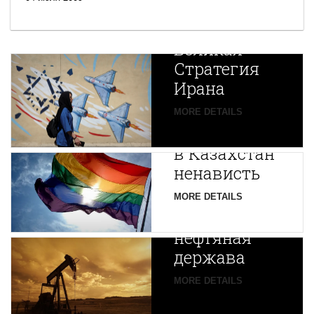
Новая
Великая
Стратегия
Ирана
Путин
MORE DETAILS
экспортирует
В
в Казахстан
Центральной
ненависть
Азии
зарождается
MORE DETAILS
новая
нефтяная
держава
MORE DETAILS