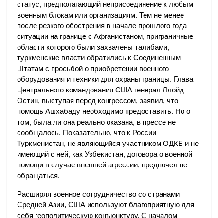
статус, предполагающий неприсоединение к любым
военным блокам или организациям. Тем не менее
после резкого обострения в начале прошлого года
ситуации на границе с Афганистаном, приграничные
области которого были захвачены талибами,
туркменские власти обратились к Соединенным
Штатам с просьбой о приобретении военного
оборудования и техники для охраны границы. Глава
Центрального командования США генерал Ллойд
Остин, выступая перед конгрессом, заявил, что
помощь Ашхабаду необходимо предоставить. Но о
том, была ли она реально оказана, в прессе не
сообщалось. Показательно, что к России
Туркменистан, не являющийся участником ОДКБ и не
имеющий с ней, как Узбекистан, договора о военной
помощи в случае внешней агрессии, предпочел не
обращаться.
Расширяя военное сотрудничество со странами
Средней Азии, США используют благоприятную для
себя геополитическую конъюнктуру. С началом