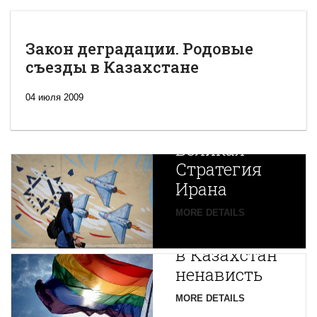
Закон деградации. Родовые
съезды в Казахстане
04 июля 2009
Новая
Великая
Стратегия
Ирана
Путин
MORE DETAILS
экспортирует
В
в Казахстан
Центральной
ненависть
Азии
зарождается
MORE DETAILS