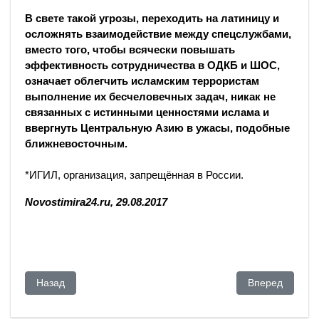
В свете такой угрозы, переходить на латиницу и
осложнять взаимодействие между спецслужбами,
вместо того, чтобы всячески повышать
эффективность сотрудничества в ОДКБ и ШОС,
означает облегчить исламским террористам
выполнение их бесчеловечных задач, никак не
связанных с истинными ценностями ислама и
ввергнуть Центральную Азию в ужасы, подобные
ближневосточным.
*ИГИЛ, организация, запрещённая в России.
Novostimira24.ru, 29.08.2017
Предыдущий: Земля лишится Каспия. Уже через 75 лет
Следующий: Из-
Назад
Вперед